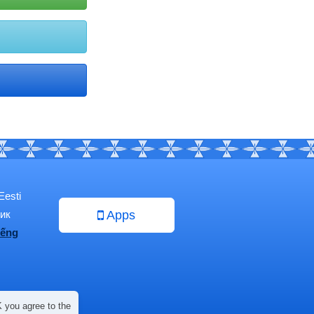
Eesti
ик
Apps
iếng
 you agree to the