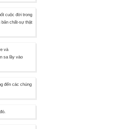
ốt cuộc đời trong
 bản chất-sự thật
re và
n sa lầy vào
ơng đến các chúng
đó.