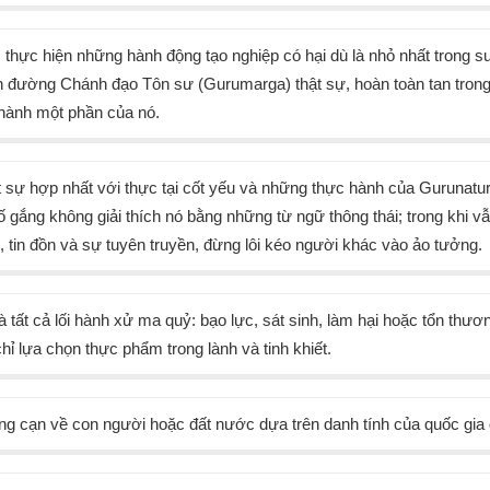
 thực hiện những hành động tạo nghiệp có hại dù là nhỏ nhất trong su
 đường Chánh đạo Tôn sư (Gurumarga) thật sự, hoàn toàn tan trong
thành một phần của nó.
t sự hợp nhất với thực tại cốt yếu và những thực hành của Gurunatu
 gắng không giải thích nó bằng những từ ngữ thông thái; trong khi vẫ
, tin đồn và sự tuyên truyền, đừng lôi kéo người khác vào ảo tưởng.
à tất cả lối hành xử ma quỷ: bạo lực, sát sinh, làm hại hoặc tổn thư
hỉ lựa chọn thực phẩm trong lành và tinh khiết.
g cạn về con người hoặc đất nước dựa trên danh tính của quốc gia 