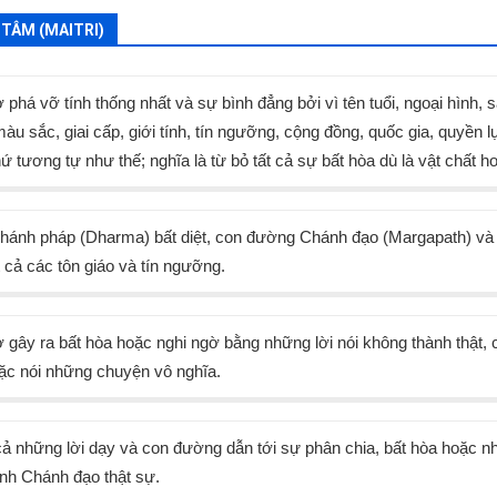
 TÂM (MAITRI)
phá vỡ tính thống nhất và sự bình đẳng bởi vì tên tuổi, ngoại hình, 
màu sắc, giai cấp, giới tính, tín ngưỡng, cộng đồng, quốc gia, quyền lự
 tương tự như thế; nghĩa là từ bỏ tất cả sự bất hòa dù là vật chất ho
hánh pháp (Dharma) bất diệt, con đường Chánh đạo (Margapath) và
t cả các tôn giáo và tín ngưỡng.
 gây ra bất hòa hoặc nghi ngờ bằng những lời nói không thành thật, 
oặc nói những chuyện vô nghĩa.
cả những lời dạy và con đường dẫn tới sự phân chia, bất hòa hoặc nh
ành Chánh đạo thật sự.