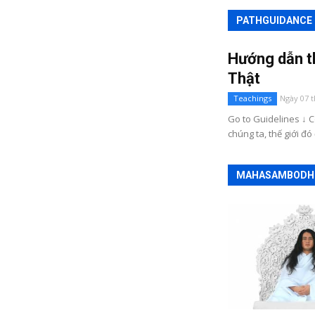
PATHGUIDANCE
Hướng dẫn t
Thật
Teachings
Ngày 07 
Go to Guidelines ↓ C
chúng ta, thế giới đó 
MAHASAMBODHI