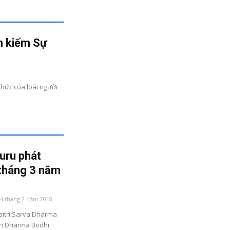
m kiếm Sự
thức của loài người
ru phát
 tháng 3 năm
14 tháng 2 năm 2018
itri Sarva Dharma
tri Dharma Bodhi