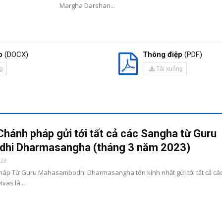
Margha Darshan...
p
(DOCX)
Thông điệp
(PDF)
g
Tải xuống
ánh pháp gửi tới tất cả các Sangha từ Guru
hi Dharmasangha (tháng 3 năm 2023)
023
áp Từ Guru Mahasambodhi Dharmasangha tôn kính nhất gửi tới tất cả ca
vas lâ...