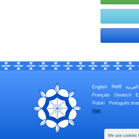
English
नेपाली
العربية
Français
Deutsch
Ε
Polski
Português bras
Việt
We use cookies t