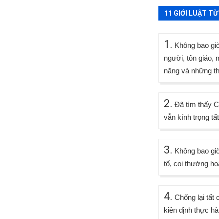
11 GIỚI LUẬT TỪ
1.
Không bao giờ 
người, tôn giáo, 
năng và những thứ
2.
Đã tìm thấy C
vẫn kính trọng tấ
3.
Không bao giờ
tố, coi thường h
4.
Chống lại tất 
kiên định thực h