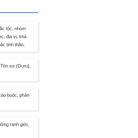
sắc tộc, nhóm
c, địa vị, khả
ặc tinh thần.
 Tôn sư (Guru),
cáo buộc, phản
ững ranh giới,