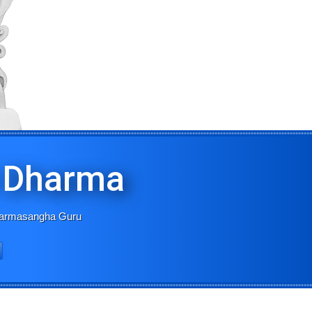
i Dharma
Dharmasangha Guru