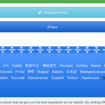
Telegram Group
Apps
বাংলা
Català
简体中文
傳統漢字
Hrvatski
Čeština
Dansk
λληνικά
עברית
हिन्दी
Magyar
Italiano
日本語
Македонски јаз
ileiro
Русский
Српски језик
Español
Türkçe
Українська
T
o ensure that we give you the best experience on our website. By clicking OK