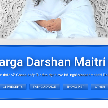
rga Darshan Maitr
 toàn thức về Chánh pháp Từ tâm đạt được bởi ngài Mahasambodhi 
11 PRECEPTS
PATHGUIDANCE
THÔNG ĐIỆP
OTHER