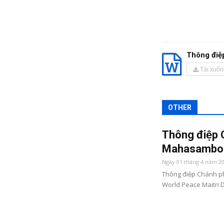
Thông điệ
Tải xuốn
OTHER
Thông điệp Ch
Mahasambod
Ngày 01 tháng 4 năm 2
Thông điệp Chánh ph
World Peace Maitri Di