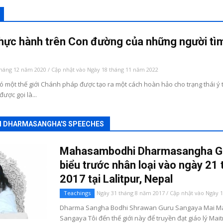
hực hành trên Con đường của những người tì
tháng 12 năm 2020 / Cập nhật vào Ngày 18 tháng 11 năm 2022
ó một thế giới Chánh pháp được tạo ra một cách hoàn hảo cho trạng thái ý 
được gọi là...
 DHARMASANGHA'S SPEECHES
Mahasambodhi Dharmasangha Gu
biểu trước nhân loại vào ngày 21
2017 tại Lalitpur, Nepal
Teachings
Ngày 31 tháng 8 năm 2017 / Cập nhật vào Ngày 
Dharma Sangha Bodhi Shrawan Guru Sangaya Mai Ma
Sangaya Tôi đến thế giới này để truyền đạt giáo lý Mai