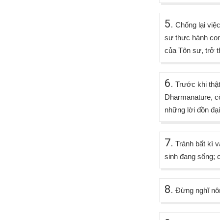
5.
Chống lại việc
sự thực hành con
của Tôn sư, trở 
6.
Trước khi thậ
Dharmanature, cố
những lời đồn đại
7.
Tránh bất kì v
sinh đang sống; c
8.
Đừng nghĩ nôn