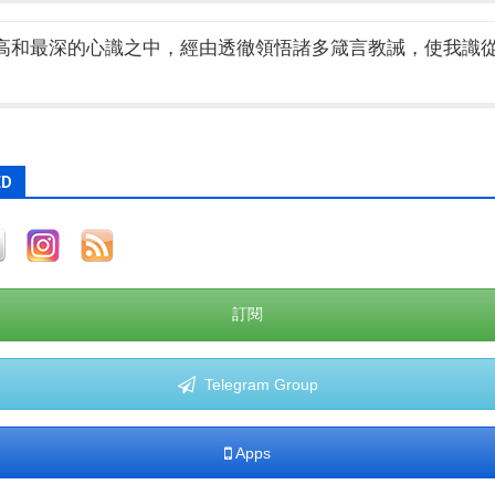
高和最深的心識之中，經由透徹領悟諸多箴言教誡，使我識
ED
訂閱
Telegram Group
Apps