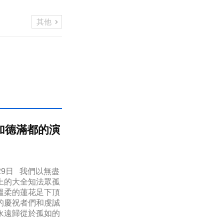
其他
加德滿都的演
29日 我們以無盡
上的大全知法眾孤
溫柔的蓮花足下頂
的慶祝者們和虔誠
永遠歸從於孤如的