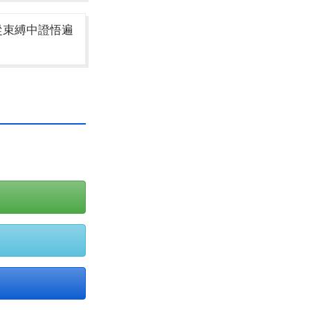
從束縛中證悟遍