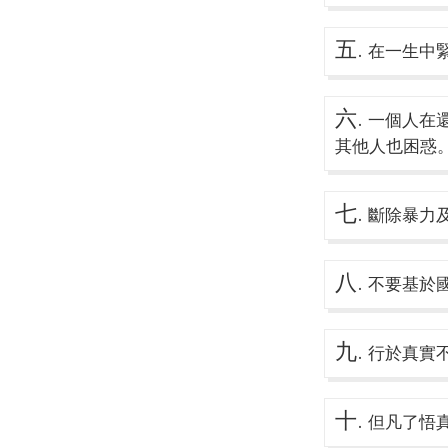
五.
在一生中緊
六.
一個人在還
其他人也困惑
七.
斷除暴力及
八.
不要基於
九.
行於真實
十.
但凡了悟