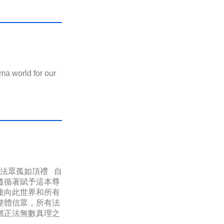
ma world for our
全法眾孤如頂禮 自
遵循著賦予這本尊
接向此世界和所有
整體信眾，所有法
燃正法無數真理之