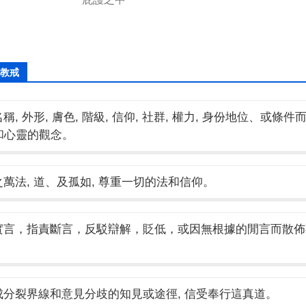
教戒
, 外形, 膚色, 階級, 信仰, 社群, 權力, 身份地位、或條件
和心靈的觀念。
萬法, 道、及孤如, 尊重一切的法和信仰。
實言，指責斷言，反駁辯解，貶低，或因無根據的閒言而散佈
分裂界線和意見分歧的知見或途徑, 信受奉行這真道。