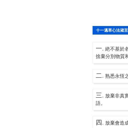
十一邁萃心法箴言
一.
絶不基於名稱
捨棄分別物質
二.
熟悉永恆之
三.
放棄非真
語。
四.
放棄會造成