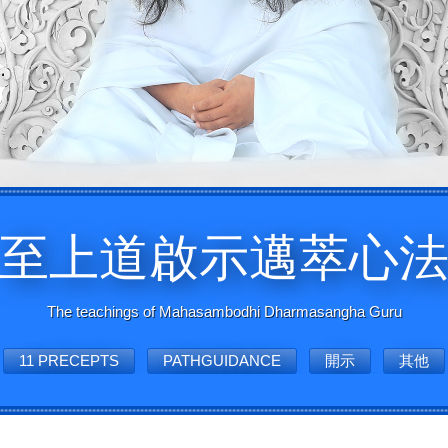
至上道啟示邁萃心
The teachings of Mahasambodhi Dharmasangha Guru
11 PRECEPTS
PATHGUIDANCE
開示
其他