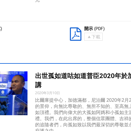
)
開示
(PDF)
下載
出世孤如道咕如道普臣2020年於
講
2020年3月10日
比爾庫提中心，加德滿都，尼泊爾 2020年2月
的景仰，向無比尊敬的、無所不知的、至高無
如頂禮。我們向偉大的大孤如阿媽和小孤如主
禮。我們，在此出席的，整個信眾團體、吉祥
的追隨者們，向孤如致以我們最深切的尊敬並
庇護之中