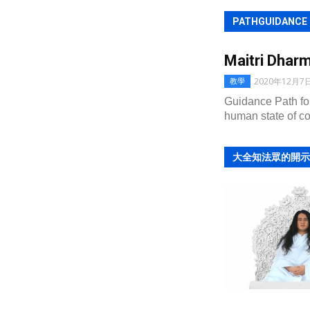
PATHGUIDANCE
Maitri Dhar
2020年12月7
教學
Guidance Path for
human state of c
大全知法眾的開示