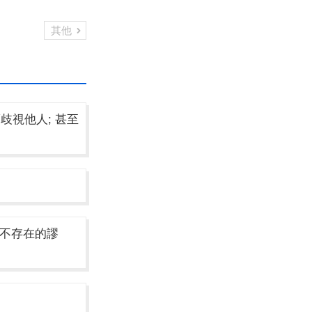
其他
而歧視他人; 甚至
不存在的謬