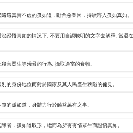
隨這真實不虛的孤如道 , 斷舍惡業因，持續溶入孤如真如。
沒證悟真如的情況下, 不要用自認聰明的文字去解釋; 當還在
。
殺害眾生等殘暴的行為, 攝取適當的食物。
國別的身份地位而對於國家及其人民產生狹隘的偏見。
不虛的孤如道，身體力行於饒益萬有之事。
真諦者，孤如道取形，繼而為所有有情眾生而證悟真如。