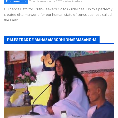
Ensinamentos
7 de dezembro de 2020 / Atualizado em
Guidance Path for Truth-Seekers Go to Guidelines ↓ In this perfectly
created dharma world for our human state of consciousness called
the Earth...
PALESTRAS DE MAHASAMBODHI DHARMASANGHA