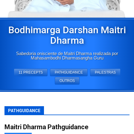
Bodhimarga Darshan Maitri
Dharma
Sabedoria onisciente de Maitri Dharma realizada por
Mahasambodhi Dharmasangha Guru
11 PRECEPTS
PATHGUIDANCE
PALESTRAS
OUTROS
PATHGUIDANCE
Maitri Dharma Pathguidance