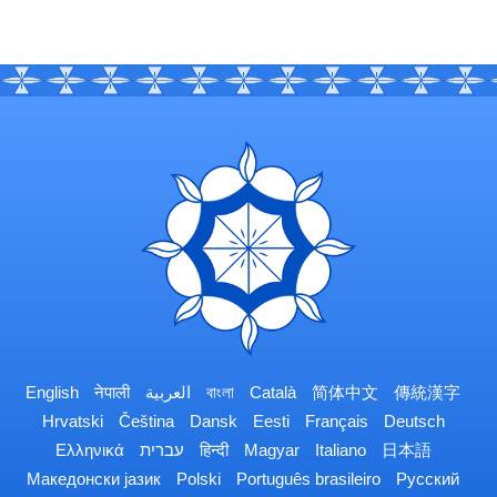
English
नेपाली
العربية
বাংলা
Català
简体中文
傳統漢字
Hrvatski
Čeština
Dansk
Eesti
Français
Deutsch
Ελληνικά
עברית
हिन्दी
Magyar
Italiano
日本語
Македонски јазик
Polski
Português brasileiro
Русский