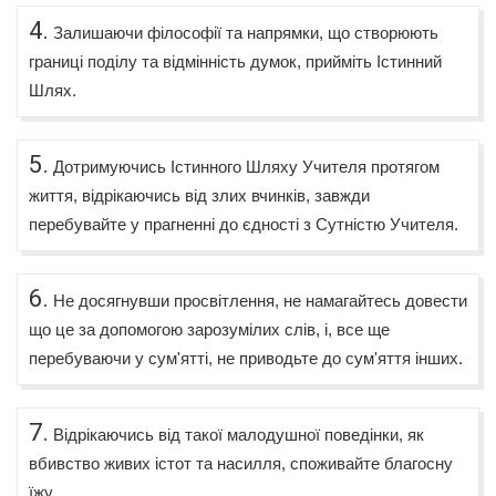
4.
Залишаючи філософії та напрямки, що створюють
границі поділу та відмінність думок, прийміть Істинний
Шлях.
5.
Дотримуючись Істинного Шляху Учителя протягом
життя, відрікаючись від злих вчинків, завжди
перебувайте у прагненні до єдності з Сутністю Учителя.
6.
Не досягнувши просвітлення, не намагайтесь довести
що це за допомогою зарозумілих слів, і, все ще
перебуваючи у сум'ятті, не приводьте до сум'яття інших.
7.
Відрікаючись від такої малодушної поведінки, як
вбивство живих істот та насилля, споживайте благосну
їжу.