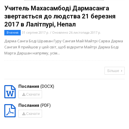
Учитель Махасамбоді Дармасанга
звертається до людства 21 березня
2017 в Лалітпурі, Непал
Вчення
31 серпня 2017 р. / Оновлено 26 листопада 2017 р.
Дарма Санга Боді Шраван Гуру Сангая Май Майтрі Сарва Дарма
Сангая Я прийшов у цей світ, щоб відкрити Майтрі Дарма Боді
Марга Даршан напряму, усім...
Більше
Послания
(DOCX)
Скачати
Послания
(PDF)
Скачати