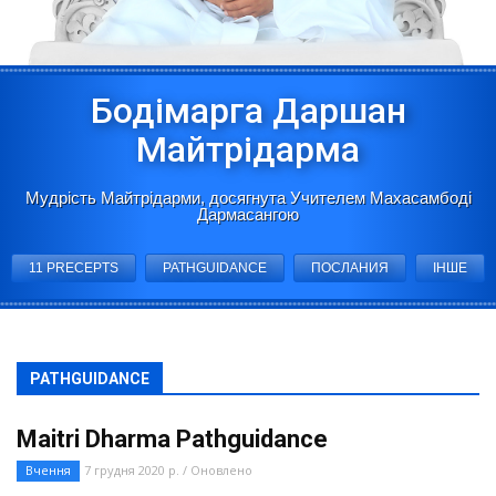
Бодімарга Даршан
Майтрідарма
Мудрість Майтрідарми, досягнута Учителем Махасамбоді
Дармасангою
11 PRECEPTS
PATHGUIDANCE
ПОСЛАНИЯ
ІНШЕ
PATHGUIDANCE
Maitri Dharma Pathguidance
Вчення
7 грудня 2020 р. / Оновлено