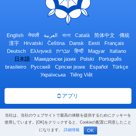
English
नेपाली
العربية
বাংলা
Català
简体中文
傳統
漢字
Hrvatski
Čeština
Dansk
Eesti
Français
Deutsch
Ελληνικά
עברית
हिन्दी
Magyar
Italiano
日本語
Македонски јазик
Polski
Português
brasileiro
Русский
Српски језик
Español
Türkçe
Українська
Tiếng Việt
アプリ
当社は、当社のウェブサイトで最高の体験を提供するためにクッキーを
© 2009-2026 ボディシュラワンダルマサンガ
使用しています。[OK]をクリックすると、Cookieの配置に同意したこと
になります。
詳細情報
OK
接触
プライバシーポリシー