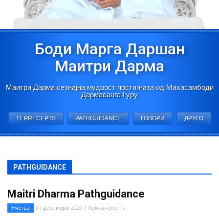
Боди Марга Даршан
Маитри Дарма
Маитри Дарма сезнајна мудрост постигната од Махасамбоди
Дармасанга Гуру
11 PRECEPTS
PATHGUIDANCE
ГОВОРИ
ДРУГО
PATHGUIDANCE
Maitri Dharma Pathguidance
Учења
07 декември 2020 / Прикачено на