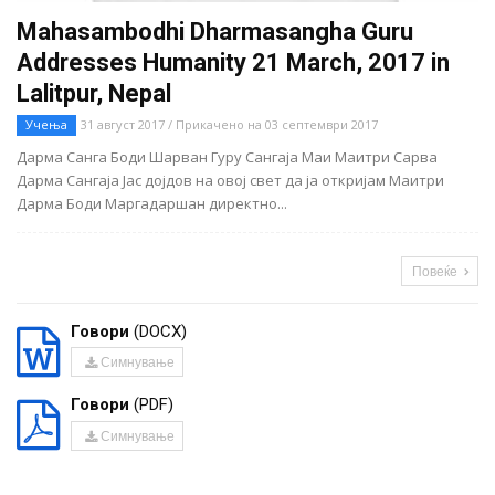
Mahasambodhi Dharmasangha Guru
Addresses Humanity 21 March, 2017 in
Lalitpur, Nepal
Учења
31 август 2017 / Прикачено на 03 септември 2017
Дарма Санга Боди Шарван Гуру Сангаја Маи Маитри Сарва
Дарма Сангаја Јас дојдов на овој свет да ја откријам Маитри
Дарма Боди Маргадаршан директно...
Повеќе
Говори
(DOCX)
Симнување
Говори
(PDF)
Симнување