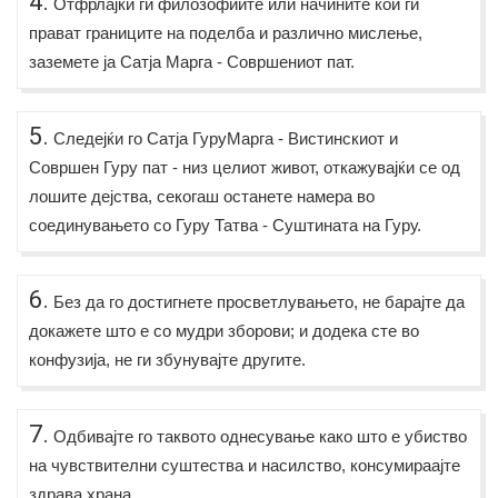
4.
Отфрлајќи ги филозофиите или начините кои ги
прават границите на поделба и различно мислење,
заземете ја Сатја Марга - Совршениот пат.
5.
Следејќи го Сатја ГуруМарга - Вистинскиот и
Совршен Гуру пат - низ целиот живот, откажувајќи се од
лошите дејства, секогаш останете намера во
соединувањето со Гуру Татва - Суштината на Гуру.
6.
Без да го достигнете просветлувањето, не барајте да
докажете што е со мудри зборови; и додека сте во
конфузија, не ги збунувајте другите.
7.
Одбивајте го таквото однесување како што е убиство
на чувствителни суштества и насилство, консумираајте
здрава храна.