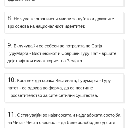
8.
Не чувајте ограничени мисли за луѓето и државите
врз основа на националниот идентитет.
9.
Вклучувајќи се себеси во потрагата по Сатја
ГуруМарга - Вистинскиот и Совршен Гуру Пат - вршите
дејствија кои имаат корист на Земјата.
10.
Кога некој ја сфаќа Вистината, Гурумарга - Гуру
патот - се одвива во форма, да се постигне
Просветителство за сите сетилни суштества.
11.
Останувајќи во највисоката и најдлабоката состојба
на Чита - Чиста свесност - да биде ослободен од сите