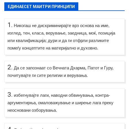
ЕДИНАЕСЕТ МАИТРИ ПРИНЦИПИ
1.
Никогаш не дискриминирајте врз основа на име,
изглед, тен, класа, верување, заедница, моќ, позиција
или квалификација; дури и да ги отфрли разликите
помеѓу концептите на материјално и духовно.
2.
Да се запознаат со Вечната Дхарма, Патот и Гуру,
почитувајте ги сите религии и верувања.
3.
избегнувајте лаги, наводни обвинувања, контра-
аргументирња, омаловажување и ширење лага преку
неосновани озборувања.