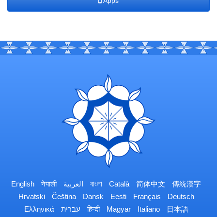
Apps
English
नेपाली
العربية
বাংলা
Català
简体中文
傳統漢字
Hrvatski
Čeština
Dansk
Eesti
Français
Deutsch
Ελληνικά
עברית
हिन्दी
Magyar
Italiano
日本語