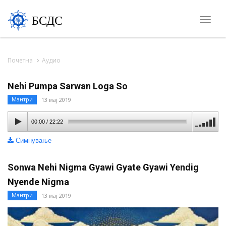
БСДС
Toggle
naviga
Почетна
Аудио
Nehi Pumpa Sarwan Loga So
Мантри
13 мај 2019
00:00
/
22:22
Симнување
Sonwa Nehi Nigma Gyawi Gyate Gyawi Yendig
Nyende Nigma
Мантри
13 мај 2019