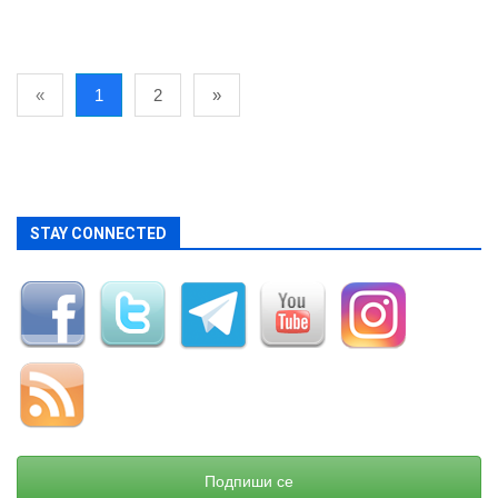
«
1
2
»
STAY CONNECTED
Подпиши се