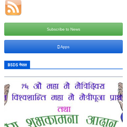
Subscribe to News
Apps
BSDS नेपाल