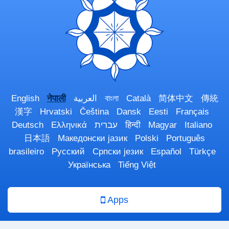
English
नेपाली
العربية
বাংলা
Català
简体中文
傳統
漢字
Hrvatski
Čeština
Dansk
Eesti
Français
Deutsch
Ελληνικά
עברית
हिन्दी
Magyar
Italiano
日本語
Македонски јазик
Polski
Português
brasileiro
Русский
Српски језик
Español
Türkçe
Українська
Tiếng Việt
Apps