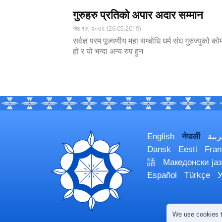
गुरुहरु प्रतिको अपार अदार सम्मान
जेठ १२, २०७६ (26.05.2019)
सर्वज्ञ परम पूज्यणीय महा सम्बोधि धर्म संघ गुरुज्युक
हो र यो भन्दा अन्य रुप हुन
English
नेपाली
ربية
Dansk
Eesti
Fran
語
Македонски јаз
Español
Türkçe
У
We use cookies t