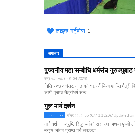
लाइक गर्नुहोस
1
समाचार
पुज्यनीय महा सम्बोधि धर्मसंघ गुरुज्युबाट स
चैत्र १८, २०७९ (01.04.2023)
मिति २०७९ चैत्र, आठ गते १८ औं विश्व शान्ति मैत्री दि
लागी प्राप्त मैत्रीधर्म सन्द
गुरू मार्ग दर्शन
मंसिर २२, २०७७ (07.12.2020) / Updated on 
Teachings
मार्ग दर्शन ↓ श्रृष्टि सिद्ध धर्मको संसारमा अथवा पृथ्
मनुष्य जीवन प्राप्त गर्न सफलत