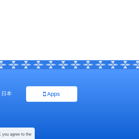
日本
Apps
 you agree to the