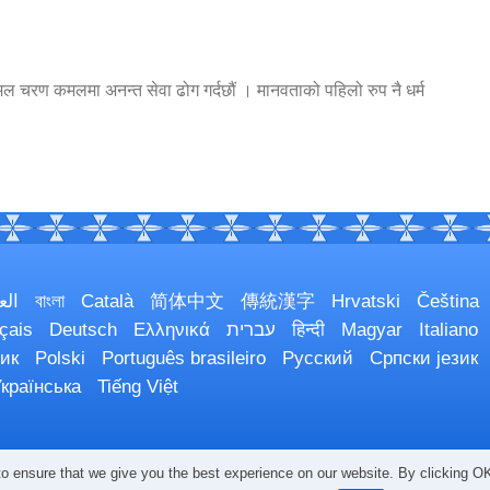
ो कोमल चरण कमलमा अनन्त सेवा ढोग गर्दछौं । मानवताको पहिलो रुप नै धर्म
الع
বাংলা
Català
简体中文
傳統漢字
Hrvatski
Čeština
çais
Deutsch
Ελληνικά
עברית
हिन्दी
Magyar
Italiano
ик
Polski
Português brasileiro
Русский
Српски језик
країнська
Tiếng Việt
o ensure that we give you the best experience on our website. By clicking OK