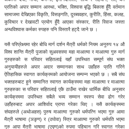
प्रतिको अपार सम्मान आस्था, भक्ति, विश्वास बृद्धि बिकाश हुँदै वर्तमान
सामाजमा देखिएका विकृति, विसङ्गति, दुरब्यवहार, कुरीति, हिंसा, कलह,
कुविचार र देखावटी प्रयोग हुँदै आएका संस्कार, रीति रिवाज जस्ता
अन्धविश्वास कर्मका रुपहरु पनि विस्तारै हट्दै जाने छ ।
यसै परिप्रेक्ष्यमा रहेर बोधि मार्ग दर्शन मैत्री धर्मको नियम अनुरुप १४ औ
विश्व शान्ति मैत्री पुजाको सुअवसरमा महा माआत्मा र माआत्मा गुरु मार्ग
गुरुहरुको स परिवार सहितलाई यहाँ उपस्थित सम्पूर्ण संघ भक्त
अनुयायीहरुले अपार अदार सम्मानका साथ उहाँहरु प्रति गरिने
ऐतिहासिक स्वागत कार्यक्रमको आयोजना सम्पन्न भएको छ । सबै संघ
भक्तहरुबाट हुने सम्मानित स्वागत कार्यक्रममा महा माआत्मा र माआत्मा
गुरुहरुका स परिवार सहितलाई एकै ठाउँमा राखेर धार्मिक बीधि अनुसार
कार्यक्रममा उपस्थित सबैले भव्य सम्मान स्वरुप सेवा ढोग गरेर
उहाँहरुबाट अपार आशिर्वाद प्राप्त गरेका थिए । यसै कार्यक्रममा
संघहरुले (अथोअहस) पुरुष माआत्मा गुरुको धर्मपत्नि भएमा गुरु आमा
मैत्री भाषामा (ञङृण) र (ठपोवा) स्त्रि माआत्मा गुरुको धर्मपति भएमा
गुरु आपा मैत्री भाषामा (एयृण)को रुपमा पहिचान गरि स्वागत गरेका