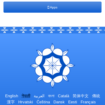
Apps
English
नेपाली
العربية
বাংলা
Català
简体中文
傳統
漢字
Hrvatski
Čeština
Dansk
Eesti
Français