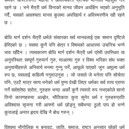
धर्मको अस्तित्वगत महत्वा र आवश्यकता प्रत्येक मानवले महसुस गरि
रहने छ । भने मैत्री धर्म विनाको मानव जीवन अर्थहिन भएको अनुभूति
गर्दै, यसको आवश्यता मानव कुलमा अपरिहार्य र अविस्मरणीय रही रहने
छ ।
बोधि मार्ग दर्शन मैत्री धर्मले संसारका सर्व मानवलाई एक समान दृष्टिले
हेरिएको छ । यसमा कुनै पनि क्षेत्र र विषयको आधारमा उचनिच भन्ने
भाव रहँदैन । त्यसकारण बोधि मार्ग दर्शन मैत्री धर्म प्रेमी उपस्थित या
अनुपस्थित सम्पूर्ण गुरुमार्ग गुरु, माआत्मा गुरु र विश्व भरिका संघ भक्त
अनुयायीहरुले अनिवार्य मनमा गुन्नु पर्ने, आफूले पाएको जुन अमूल्य धर्म
रुप छ, यसलाई कहिल्यै नगुमाउनुस । जो जसले जे भनेता पनि सोचेता
पनि, एउटै मात्र सत्य भनेको धर्म पुण्य देखी लिएर धर्मका सर्व तत्व प्राप्त
गर्ने सर्वश्रेष्ठ स्रोत, गुरुहरु भन्दा अर्को कुनै त्यस्तो रुप नभएकोले सानो
तिनो कारणहरुमा अल्झेर, भौतिकता कुरा सुनेर धर्म र गुरुहरुप्रति
अविश्वास सृजना गरी आफ्नो धर्म छोड्नु सबैभन्दा ठुलो पाप हो भन्ने
कुरालाई अन्तर हृदय देखि नै बोध गरुन् ।
विश्वमा भौगोलिक भु बनावट, जाति, समाज, राष्ट्र अनुसार रहेको धर्म