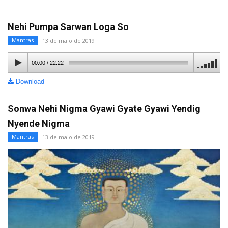
Nehi Pumpa Sarwan Loga So
Mantras
13 de maio de 2019
00:00
/
22:22
Download
Sonwa Nehi Nigma Gyawi Gyate Gyawi Yendig
Nyende Nigma
Mantras
13 de maio de 2019