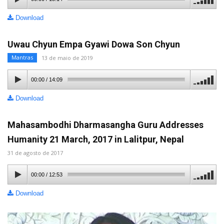
Download
Uwau Chyun Empa Gyawi Dowa Son Chyun
Mantras
13 de maio de 2019
00:00
/
14:09
Download
Mahasambodhi Dharmasangha Guru Addresses
Humanity 21 March, 2017 in Lalitpur, Nepal
31 de agosto de 2017
00:00
/
12:53
Download