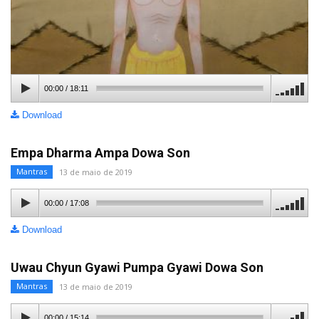
00:00
/
18:11
Download
Empa Dharma Ampa Dowa Son
Mantras
13 de maio de 2019
00:00
/
17:08
Download
Uwau Chyun Gyawi Pumpa Gyawi Dowa Son
Mantras
13 de maio de 2019
00:00
/
15:14