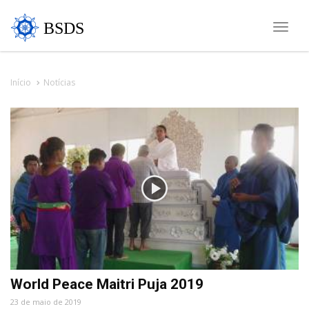
BSDS
Toggle
naviga
Início
Notícias
World Peace Maitri Puja 2019
23 de maio de 2019