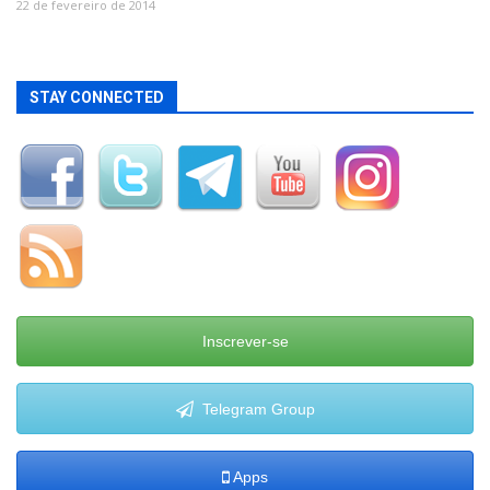
22 de fevereiro de 2014
STAY CONNECTED
Inscrever-se
Telegram Group
Apps