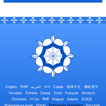
English
नेपाली
العربية
বাংলা
Català
简体中文
傳統漢字
Hrvatski
Čeština
Dansk
Eesti
Français
Deutsch
Ελληνικά
עברית
हिन्दी
Magyar
Italiano
日本語
Македонски јазик
Polski
Português brasileiro
Русский