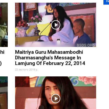
F
hi
Maitriya Guru Mahasambodhi
Dharmasangha's Message In
)
Lamjung Of February 22, 2014
22 лютого 2014 р.