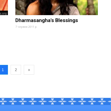
Dharmasangha's Blessings
7 червня 2011 р.
1
2
»