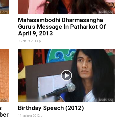
Mahasambodhi Dharmasangha
Guru's Message In Patharkot Of
April 9, 2013
9 квітня 2013 р.
s
Birthday Speech (2012)
ber
11 квітня 2012 р.