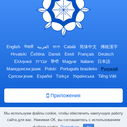
English
नेपाली
العربية
বাংলা
Català
简体中文
傳統漢字
Hrvatski
Čeština
Dansk
Eesti
Français
Deutsch
Ελληνικά
עברית
हिन्दी
Magyar
Italiano
日本語
Македонски јазик
Polski
Português brasileiro
Русский
Српски језик
Español
Türkçe
Українська
Tiếng Việt
Приложения
Мы используем файлы cookie, чтобы обеспечить наилучшую работу
© 2009-2026 Боди Шраван Дарма Санга
сайта для вас. Нажимая ОК, вы соглашаетесь с использованием
файлов cookie.
Подробнее