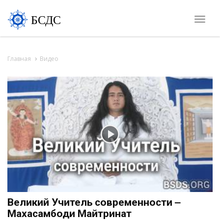
БСДС
Toggle
naviga
Главная
Видео
Великий Учитель современности ‒
Махасамбоди Майтринат