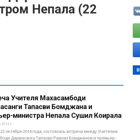
тром Непала (22
В
еча Учителя Махасамбоди
асанги Тапасви Бомджана и
ьер-министра Непала Сушил Коирала
 2014 г.
 22 октября 2014 года, состоялась встреча между Учителем
боди Дармасанга Тапасви Рамлал Бомджаном и премьер-