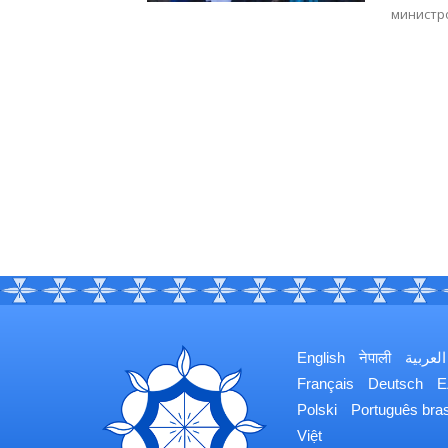
министро
English
नेपाली
العربية
Français
Deutsch
Ε
Polski
Português bras
Việt