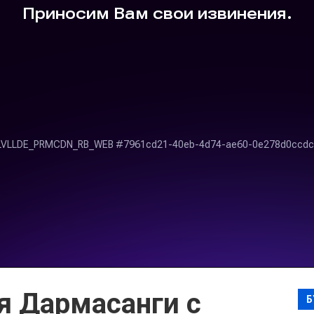
я Дармасанги с
Б