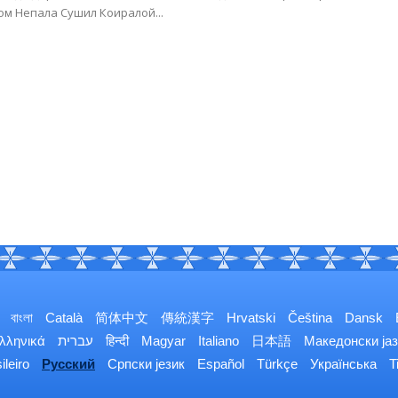
м Непала Сушил Коиралой...
বাংলা
Català
简体中文
傳統漢字
Hrvatski
Čeština
Dansk
λληνικά
עברית
हिन्दी
Magyar
Italiano
日本語
Македонски јаз
ileiro
Русский
Српски језик
Español
Türkçe
Українська
T