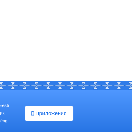
Eesti
ик
Приложения
iếng