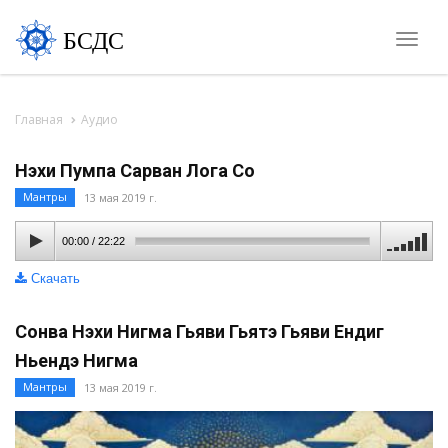
БСДС
Toggle
naviga
Главная
Аудио
Нэхи Пумпа Сарван Лога Со
Мантры
13 мая 2019 г.
00:00
/
22:22
Скачать
Сонва Нэхи Нигма Гьяви Гьятэ Гьяви Ендиг
Ньендэ Нигма
Мантры
13 мая 2019 г.