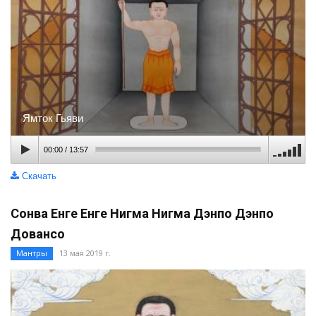
Ямток Гьяви
00:00
/
13:57
Скачать
Сонва Енге Енге Нигма Нигма Дэнпо Дэнпо
Довансо
Мантры
13 мая 2019 г.