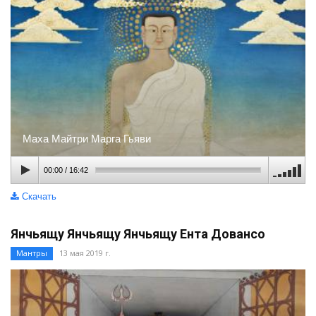
Маха Майтри Марга Гьяви
00:00
/
16:42
Скачать
Янчьящу Янчьящу Янчьящу Ента Довансо
Мантры
13 мая 2019 г.