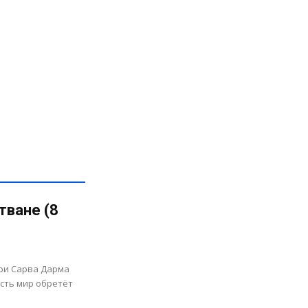
тване (8
ри Сарва Дарма
усть мир обретёт