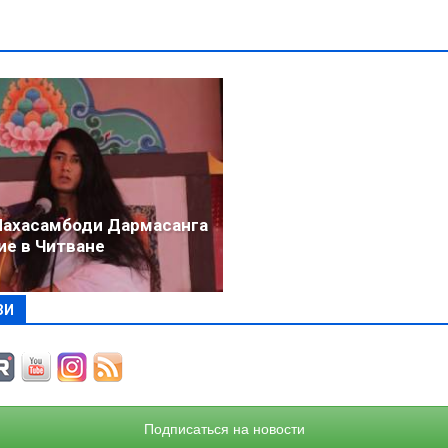
ахасамбоди Дармасанга
ие в Читване
ЗИ
Подписаться на новости