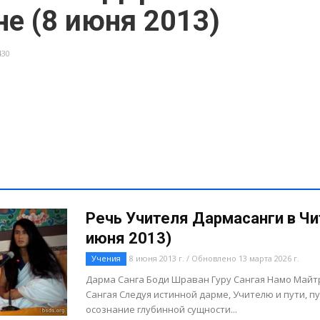
е (8 июня 2013)
430
Речь Учителя Дармасанги в Чи
июня 2013)
Учения
8 июня 2013 г. / Обновлено 13 марта 2026 г.
Дарма Санга Боди Шраван Гуру Сангая Намо Майт
Сангая Следуя истинной дарме, Учителю и пути, п
осознание глубинной сущности...