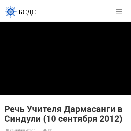
БСДС
Toggle
naviga
Речь Учителя Дармасанги в
Синдули (10 сентября 2012)
10 сентября 2012 г.
191