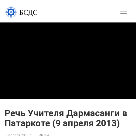
БСДС
Toggle
naviga
Речь Учителя Дармасанги в
Патаркоте (9 апреля 2013)
9 апреля 2013 г.
184