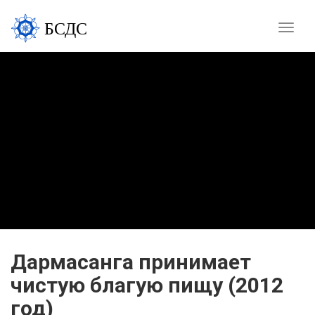
БСДС
Toggle
naviga
Дармасанга принимает
чистую благую пищу (2012
год)