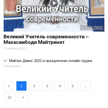
Великий Учитель современности ‒
Махасамбоди Майтринат
10 октября 2022 г.
Майтри Дивас 2022 и праздничная онлайн-пуджа
5 марта 2022 г.
«
1
2
3
4
5
..
13
»