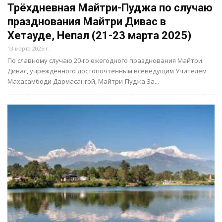
Трёхдневная Майтри-Пуджа по случаю
празднования Майтри Дивас в
Хетауде, Непал (21-23 марта 2025)
13 марта 2025 г.
По славному случаю 20-го ежегодного празднования Майтри
Дивас, учреждённого достопочтенным всеведущим Учителем
Махасамбоди Дармасангой, Майтри-Пуджа За...