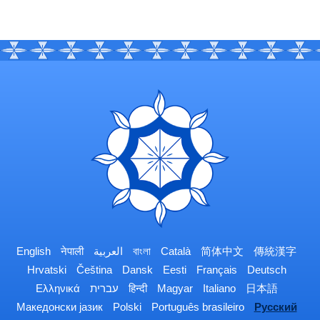
English
नेपाली
العربية
বাংলা
Català
简体中文
傳統漢字
Hrvatski
Čeština
Dansk
Eesti
Français
Deutsch
Ελληνικά
עברית
हिन्दी
Magyar
Italiano
日本語
Македонски јазик
Polski
Português brasileiro
Русский