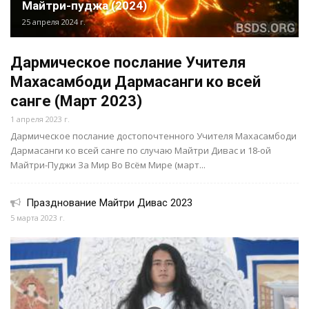
Майтри-пуджа (2024)
25 апреля 2024 г.
Дармическое послание Учителя
Махасамбоди Дармасанги ко всей
санге (Март 2023)
1 апреля 2023 г.
Дармическое послание достопочтенного Учителя Махасамбоди
Дармасанги ко всей санге по случаю Майтри Дивас и 18-ой
Майтри-Пуджи За Мир Во Всём Мире (март...
Празднование Майтри Дивас 2023
5 марта 2023 г.