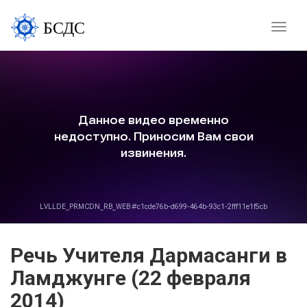
БСДС
Toggle
naviga
Речь Учителя Дармасанги в
Ламджунге (22 февраля
2014)