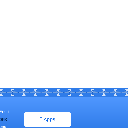
Eesti
зик
Apps
iếng