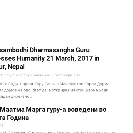
sambodhi Dharmasangha Guru
sses Humanity 21 March, 2017 in
ur, Nepal
31 август 2017 / Прикачено на 03 септември 2017
анга Боди Шарван Гуру Сангаја Маи Маитри Сарва Дарма
Јас дојдов на овој свет да ја откријам Маитри Дарма Боди
ршан директно...
 Маатма Марга гуру-а воведени во
та Година
16
и 5, Бадегаун, Синдхпалчоук Во оваа единаесета година на