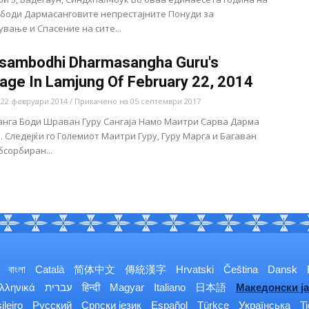
боди Дармасанговите непрестајните Понуди за
вање и Спасение на сите...
sambodhi Dharmasangha Guru's
ge In Lamjung Of February 22, 2014
22 февруари 2014 / Прикачено на 05 септември 2017
анга Боди Шраван Гуру Сангаја Намо Маитри Сарва Дарма
1. Следејќи го Големиот Маитри Гуру, Гуру Марга и Багаван
бсорбиран...
বাংলা
Català
简体中文
傳統漢字
Hrvatski
Čeština
Dansk
λληνικά
עברית
हिन्दी
Magyar
Italiano
日本語
Македонски ја
ileiro
Русский
Српски језик
Español
Türkçe
Українська
T