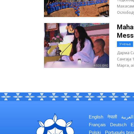
Махасам
Ослободу
Maha
Messa
Учења
Дарма С
Сангаја 
Марга, а
English
नेपाली
العربية
Français
Deutsch
Ε
Polski
Português bras