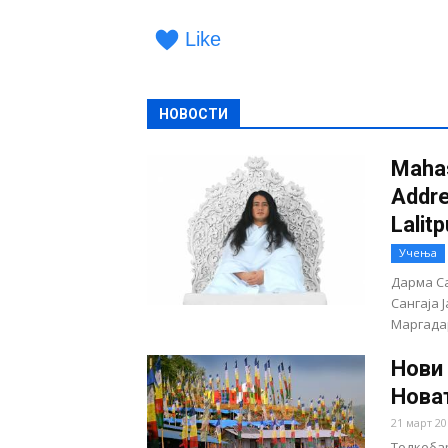
Like
НОВОСТИ
Maha
Addre
Lalitp
Учења
Дарма С
Сангаја 
Маргада
Нови
Нова
21 март 20
Тодкебар