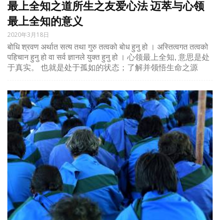
最上全知之道所生之友爱心法 迈萃与心领
最上全知的意义
2020年3月18日
बोधि श्रवण अर्थात सत्य तथा गुरु तत्वको बोध हुनु हो । अस्तित्वगत तत्वको
पहिचान हुनु हो वा सर्व ज्ञानले युक्त हुनु हो । 心领最上全知, 意思是处
于真实。 也就是处于孤如的状态；了解并领悟生命之源