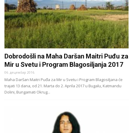
Dobrodošli na Maha Daršan Maitri Puđu za
Mir u Svetu i Program Blagosiljanja 2017
06. децембар 2016.
Maha Daršan Maitri Puđa za Mir u Svetu i Program Blagosiljana će
trajati 13 dana, od 21. Marta do 2. Aprila 2017 u Bugalu, Katmandu
Dolini, Bungamati Okrug...