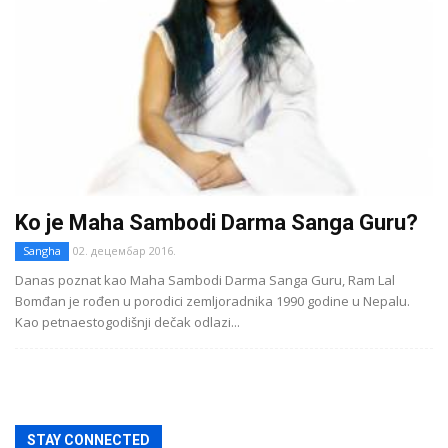
Ko je Maha Sambodi Darma Sanga Guru?
Sangha
02. децембар 2016.
Danas poznat kao Maha Sambodi Darma Sanga Guru, Ram Lal
Bomđan je rođen u porodici zemljoradnika 1990 godine u Nepalu.
Kao petnaestogodišnji dečak odlazi...
STAY CONNECTED