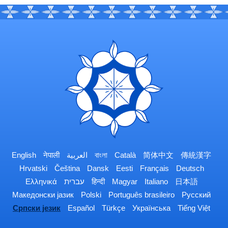
English
नेपाली
العربية
বাংলা
Català
简体中文
傳統漢字
Hrvatski
Čeština
Dansk
Eesti
Français
Deutsch
Ελληνικά
עברית
हिन्दी
Magyar
Italiano
日本語
Македонски јазик
Polski
Português brasileiro
Русский
Српски језик
Español
Türkçe
Українська
Tiếng Việt