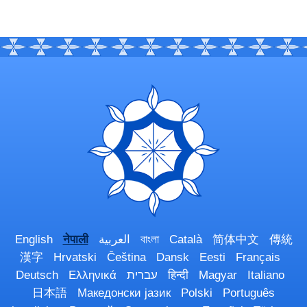
English
नेपाली
العربية
বাংলা
Català
简体中文
傳統
漢字
Hrvatski
Čeština
Dansk
Eesti
Français
Deutsch
Ελληνικά
עברית
हिन्दी
Magyar
Italiano
日本語
Македонски јазик
Polski
Português