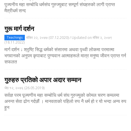
पुज्यनीय महा सम्बोधि धर्मसंघ गुरुज्युबाट सम्पूर्ण संघहरुको लागी प्राप्त
मैत्रीधर्म सन्द
गुरू मार्ग दर्शन
मंसिर २२, २०७७ (07.12.2020) / Updated on मंसिर २, २०७९
Teachings
(18.11.2022)
मार्ग दर्शन ↓ श्रृष्टि सिद्ध धर्मको संसारमा अथवा पृथ्वी लोकमा परमात्मा
भगवानको अनुपम कृपाबाट पुण्यवान आत्माहरूले मात्र मनुष्य जीवन प्राप्त गर्न
सफलत
गुरुहरु प्रतिको अपार अदार सम्मान
जेठ १२, २०७६ (26.05.2019)
सर्वज्ञ परम पूज्यणीय महा सम्बोधि धर्म संघ गुरुज्युको कोमल चरण कमलमा
अनन्त सेवा ढोग गर्दछौं । मानवताको पहिलो रुप नै धर्म हो र यो भन्दा अन्य रुप
हुन