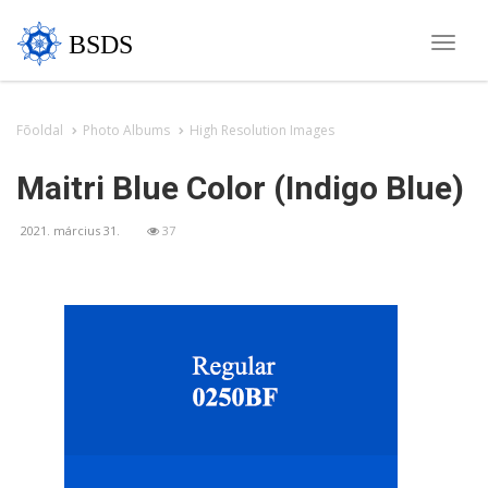
BSDS
Toggle
naviga
Fõoldal
Photo Albums
High Resolution Images
Maitri Blue Color (Indigo Blue)
2021. március 31.
37