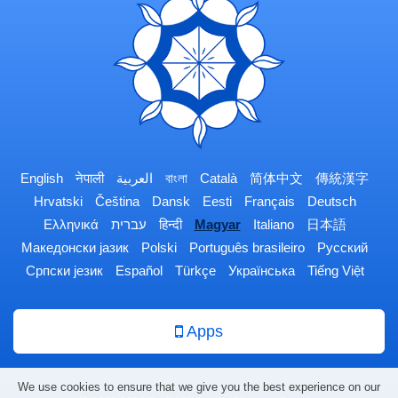
English
नेपाली
العربية
বাংলা
Català
简体中文
傳統漢字
Hrvatski
Čeština
Dansk
Eesti
Français
Deutsch
Ελληνικά
עברית
हिन्दी
Magyar
Italiano
日本語
Македонски јазик
Polski
Português brasileiro
Русский
Српски језик
Español
Türkçe
Українська
Tiếng Việt
Apps
We use cookies to ensure that we give you the best experience on our