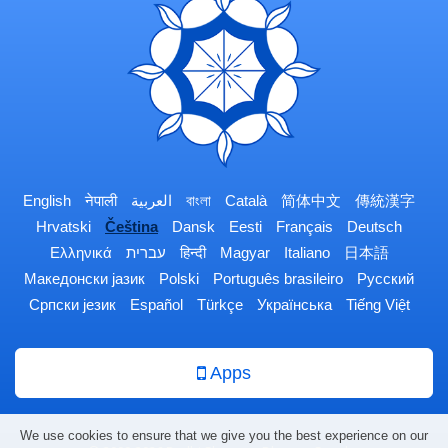
English
नेपाली
العربية
বাংলা
Català
简体中文
傳統漢字
Hrvatski
Čeština
Dansk
Eesti
Français
Deutsch
Ελληνικά
עברית
हिन्दी
Magyar
Italiano
日本語
Македонски јазик
Polski
Português brasileiro
Русский
Српски језик
Español
Türkçe
Українська
Tiếng Việt
Apps
We use cookies to ensure that we give you the best experience on our