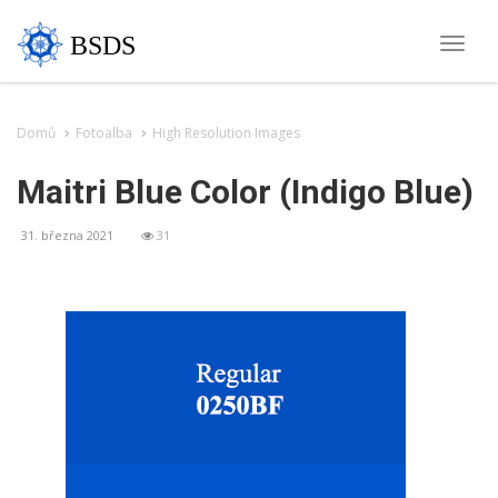
BSDS
Toggle
naviga
Domů
Fotoalba
High Resolution Images
Maitri Blue Color (Indigo Blue)
31. března 2021
31