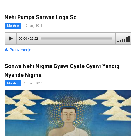
Nehi Pumpa Sarwan Loga So
Mantre
13. мај 2019.
00:00
/
22:22
Preuzimanje
Sonwa Nehi Nigma Gyawi Gyate Gyawi Yendig
Nyende Nigma
Mantre
13. мај 2019.