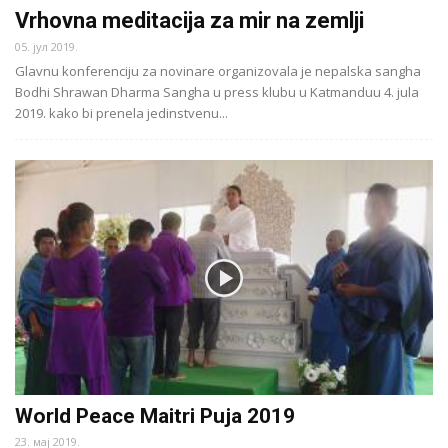
Vrhovna meditacija za mir na zemlji
05. јул 2019.
Glavnu konferenciju za novinare organizovala je nepalska sangha
Bodhi Shrawan Dharma Sangha u press klubu u Katmanduu 4. jula
2019. kako bi prenela jedinstvenu...
World Peace Maitri Puja 2019
23. мај 2019.