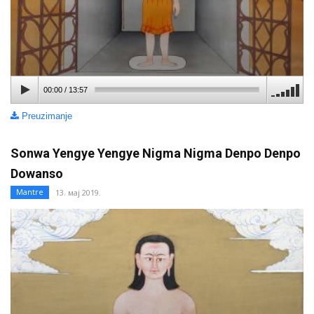
00:00
/
13:57
Preuzimanje
Sonwa Yengye Yengye Nigma Nigma Denpo Denpo
Dowanso
Mantre
13. мај 2019.