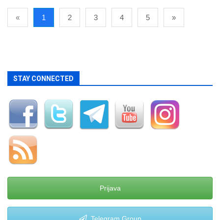
«
1
2
3
4
5
»
STAY CONNECTED
Prijava
Telegram Group