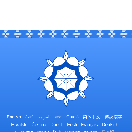
English
नेपाली
العربية
বাংলা
Català
简体中文
傳統漢字
Hrvatski
Čeština
Dansk
Eesti
Français
Deutsch