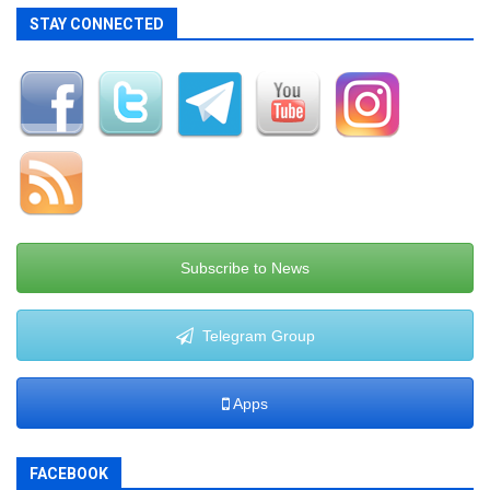
STAY CONNECTED
Subscribe to News
Telegram Group
Apps
FACEBOOK