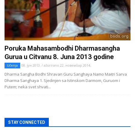
Poruka Mahasambodhi Dharmasangha
Gurua u Citvanu 8. Juna 2013 godine
Učenja
08. јун 2013. / ažurirano 22. новембар 2014.
Dharma Sangha Bodhi Shravan Guru Sanghaya Namo Maitri Sarva
Dharma Sanghaya 1. Sjedinjen sa Istinskom Darmom, Guruom i
Putem; neka svet shvati...
STAY CONNECTED