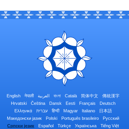
English
नेपाली
العربية
বাংলা
Català
简体中文
傳統漢字
Hrvatski
Čeština
Dansk
Eesti
Français
Deutsch
Ελληνικά
עברית
हिन्दी
Magyar
Italiano
日本語
Македонски јазик
Polski
Português brasileiro
Русский
Српски језик
Español
Türkçe
Українська
Tiếng Việt