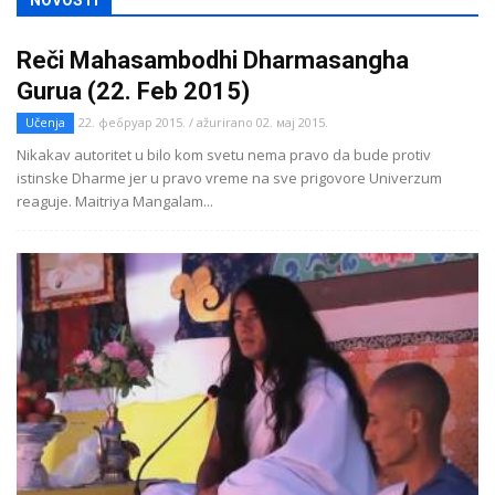
Reči Mahasambodhi Dharmasangha
Gurua (22. Feb 2015)
Učenja
22. фебруар 2015. / ažurirano 02. мај 2015.
Nikakav autoritet u bilo kom svetu nema pravo da bude protiv
istinske Dharme jer u pravo vreme na sve prigovore Univerzum
reaguje. Maitriya Mangalam...