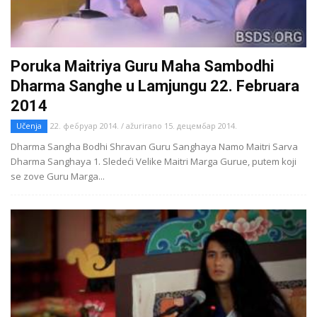
Poruka Maitriya Guru Maha Sambodhi
Dharma Sanghe u Lamjungu 22. Februara
2014
Učenja
22. фебруар 2014. / ažurirano 15. децембар 2014.
Dharma Sangha Bodhi Shravan Guru Sanghaya Namo Maitri Sarva
Dharma Sanghaya 1. Sledeći Velike Maitri Marga Gurue, putem koji
se zove Guru Marga...