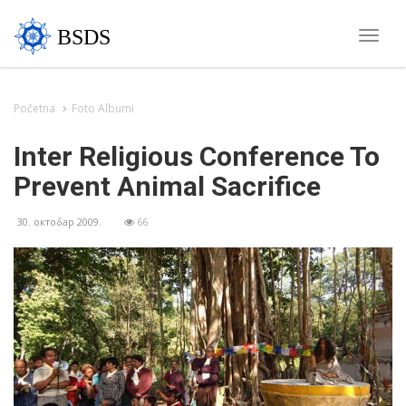
BSDS
Toggle
naviga
Početna
Foto Albumi
Inter Religious Conference To
Prevent Animal Sacrifice
30. октобар 2009.
66