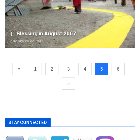
Blessing in August 2007
2 de agosto de 2007
«
1
2
3
4
5
6
»
STAY CONNECTED