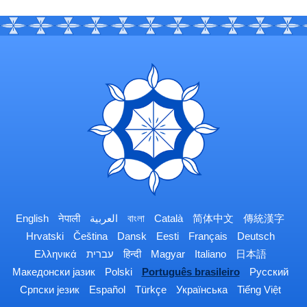
English
नेपाली
العربية
বাংলা
Català
简体中文
傳統漢字
Hrvatski
Čeština
Dansk
Eesti
Français
Deutsch
Ελληνικά
עברית
हिन्दी
Magyar
Italiano
日本語
Македонски јазик
Polski
Português brasileiro
Русский
Српски језик
Español
Türkçe
Українська
Tiếng Việt