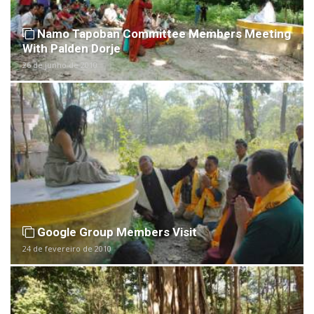
Namo Tapoban Committee Members Meeting
With Palden Dorje
26 de junho de 2010
Google Group Members Visit
24 de fevereiro de 2010