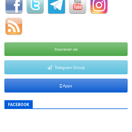
Inscrever-se
Telegram Group
Apps
FACEBOOK