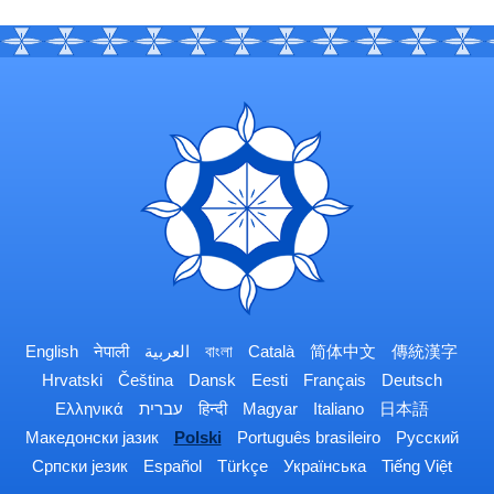
English
नेपाली
العربية
বাংলা
Català
简体中文
傳統漢字
Hrvatski
Čeština
Dansk
Eesti
Français
Deutsch
Ελληνικά
עברית
हिन्दी
Magyar
Italiano
日本語
Македонски јазик
Polski
Português brasileiro
Русский
Српски језик
Español
Türkçe
Українська
Tiếng Việt