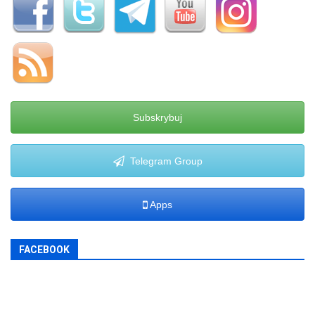
Subskrybuj
Telegram Group
Apps
FACEBOOK