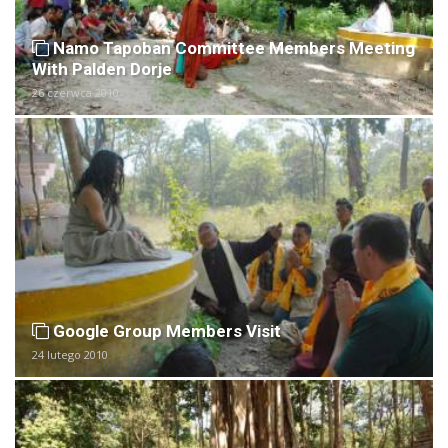
Namo Tapoban Committee Members Meeting
With Palden Dorje
26 czerwca 2010
Google Group Members Visit
24 lutego 2010