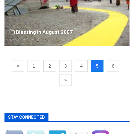
Blessing in August 2007
2 sierpnia 2007
«
1
2
3
4
5
6
»
STAY CONNECTED