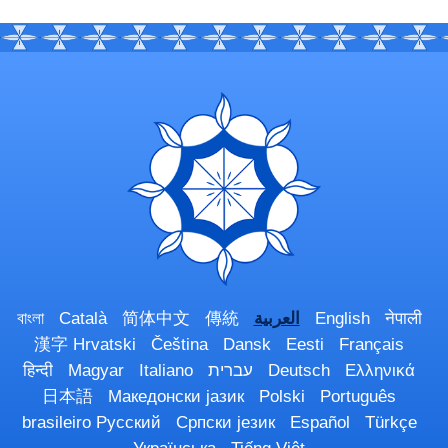
नेपाली
English
العربية
傳統
简体中文
Català
বাংলা
漢字
Hrvatski
Čeština
Dansk
Eesti
Français
Ελληνικά
Deutsch
עברית
Italiano
Magyar
हिन्दी
日本語
Македонски јазик
Polski
Português
brasileiro
Русский
Српски језик
Español
Türkçe