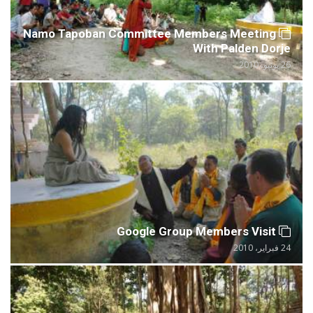
Namo Tapoban Committee Members Meeting
With Palden Dorje
26 يونيو، 2010
Google Group Members Visit
24 فبراير، 2010