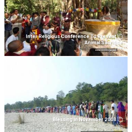
Inter Religious Conference To Prevent
Animal Sacrifice
30 أكتوبر، 2009
Blessing in November 2008
10 نوفمبر، 2008