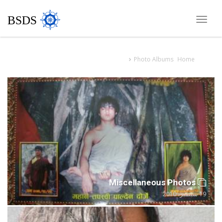
BSDS
Toggle
navigation
Photo Albums
Home
Miscellaneous Photos
19 سبتمبر، 2010