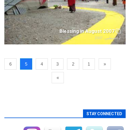
Blessing in August 2007
2 أغسطس، 2007
6
5
4
3
2
1
«
»
STAY CONNECTED