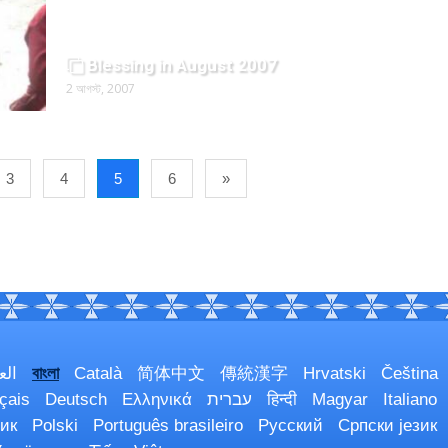
Blessing in August 2007
2 আগস্ট, 2007
3
4
5
6
»
الع
বাংলা
Català
简体中文
傳統漢字
Hrvatski
Čeština
çais
Deutsch
Ελληνικά
עברית
हिन्दी
Magyar
Italiano
ик
Polski
Português brasileiro
Русский
Српски језик