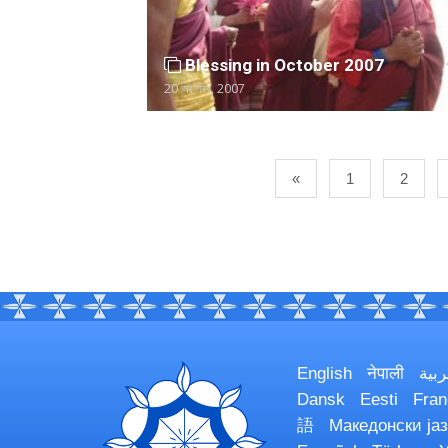
Blessing in October 2007
20 অক্টোবর, 2007
«
1
2
English
नेपाली
ربية
Dansk
Eesti
Fran
語
Македонски јаз