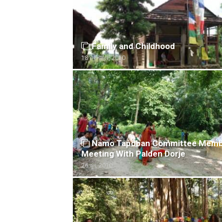
Family and Childhood
18 সেপ্টেম্বর, 2010
Namo Tapoban Committee Memb
Meeting With Palden Dorje
26 জুন, 2010