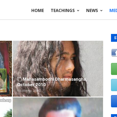
HOME
TEACHINGS
NEWS
ME
S
Mahasambodhi Dharmasangha,
October 2010
18 সেপ্টেম্বর, 2010