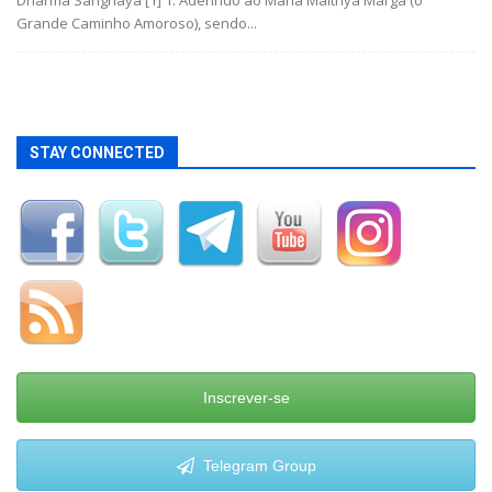
Dharma Sanghaya [1] 1. Aderindo ao Maha Maitriya Marga (o
Grande Caminho Amoroso), sendo...
STAY CONNECTED
Inscrever-se
Telegram Group