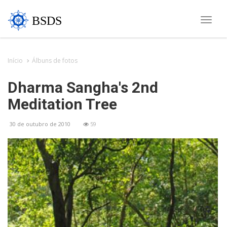
BSDS
Toggle
naviga
Início
Álbuns de fotos
Dharma Sangha's 2nd
Meditation Tree
30 de outubro de 2010
59