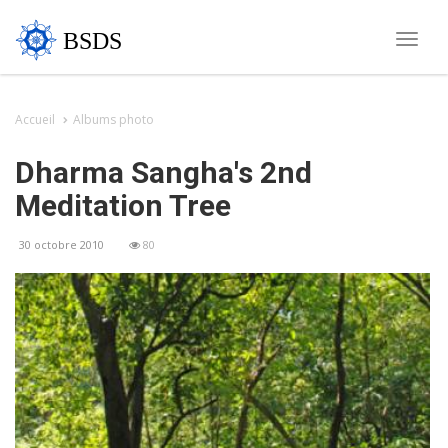
BSDS
Toggle
naviga
Accueil
Albums photo
Dharma Sangha's 2nd
Meditation Tree
30 octobre 2010
80