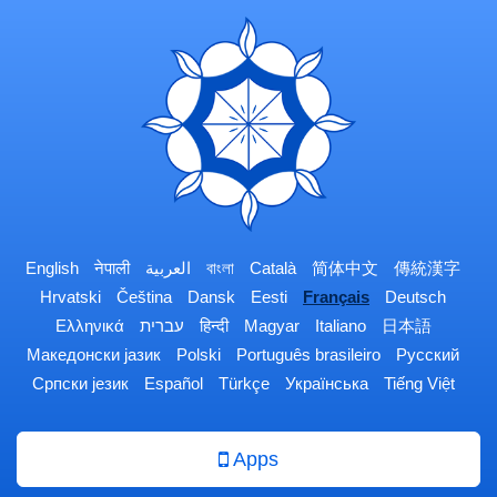
English
नेपाली
العربية
বাংলা
Català
简体中文
傳統漢字
Hrvatski
Čeština
Dansk
Eesti
Français
Deutsch
Ελληνικά
עברית
हिन्दी
Magyar
Italiano
日本語
Македонски јазик
Polski
Português brasileiro
Русский
Српски језик
Español
Türkçe
Українська
Tiếng Việt
Apps