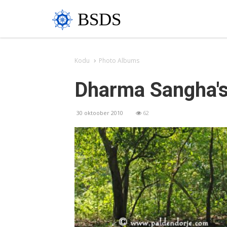
BSDS
Kodu
Photo Albums
Dharma Sangha's
30 oktoober 2010
62