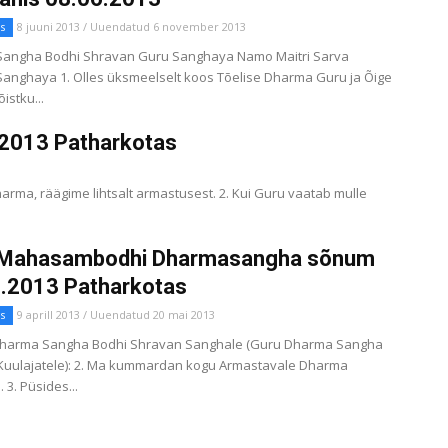
s
8 juuni 2013 / Uuendatud 6 november 2013
angha Bodhi Shravan Guru Sanghaya Namo Maitri Sarva
anghaya 1. Olles üksmeelselt koos Tõelise Dharma Guru ja Õige
istku...
.2013 Patharkotas
harma, räägime lihtsalt armastusest. 2. Kui Guru vaatab mulle
 Mahasambodhi Dharmasangha sõnum
.2013 Patharkotas
s
9 aprill 2013 / Uuendatud 20 mai 2013
Dharma Sangha Bodhi Shravan Sanghale (Guru Dharma Sangha
Kuulajatele): 2. Ma kummardan kogu Armastavale Dharma
 3. Püsides...