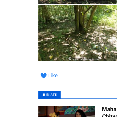
Like
UUDISED
Maha
Chitw