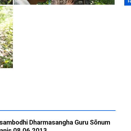
F
sambodhi Dharmasangha Guru Sõnum
anis 08.06.2013