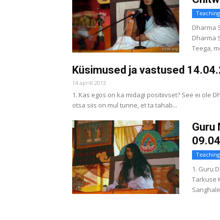
Teaching
Dharma S
Dharma S
Teega, mõ
Küsimused ja vastused 14.04
14 aprill 2013
1. Kas egos on ka midagi positiivset? See ei ole D
otsa siis on mul tunne, et ta tahab...
Guru
09.04
Teaching
1. Guru 
Tarkuse 
Sanghale.