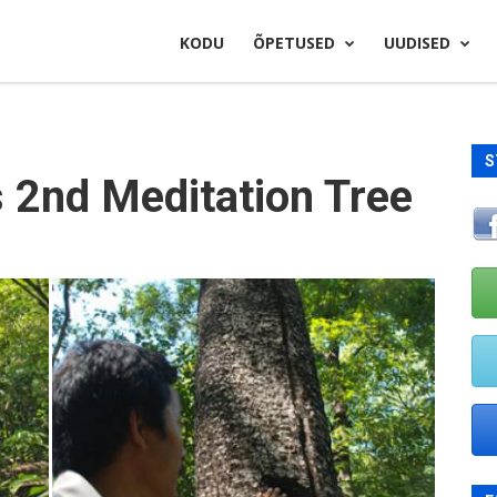
KODU
ÕPETUSED
UUDISED
S
 2nd Meditation Tree