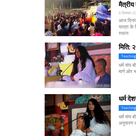
मैत्रीय 
8 दिसम्बर 2
आज दिनां
यात्रा के 
स्थान
मिति: 
Teaching
धर्म संघ बो
मार्ग ओर 
धर्म द
Teaching
धर्म संघ ब
अनुसरण कर