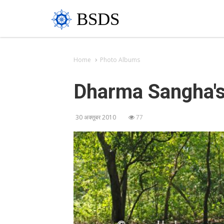
BSDS
Home
Photo Albums
Dharma Sangha's
30 अक्तूबर 2010
77