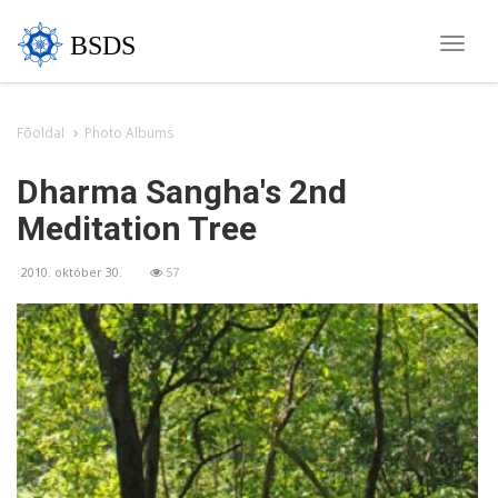
BSDS
Toggle
naviga
Fõoldal
Photo Albums
Dharma Sangha's 2nd
Meditation Tree
2010. október 30.
57