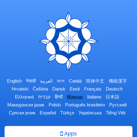
English
नेपाली
العربية
বাংলা
Català
简体中文
傳統漢字
Hrvatski
Čeština
Dansk
Eesti
Français
Deutsch
Ελληνικά
עברית
हिन्दी
Magyar
Italiano
日本語
Македонски јазик
Polski
Português brasileiro
Русский
Српски језик
Español
Türkçe
Українська
Tiếng Việt
Apps