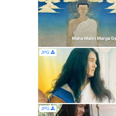
Maha Maitri Marga G
JPG
JPG