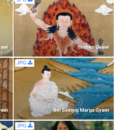
yawi
Yeshen Gyawi
JPG
awi
Sei Seinyig Marga Gyawi
JPG