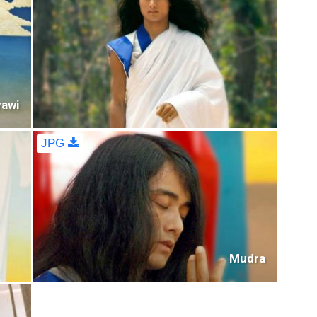
yawi
JPG
Mudra