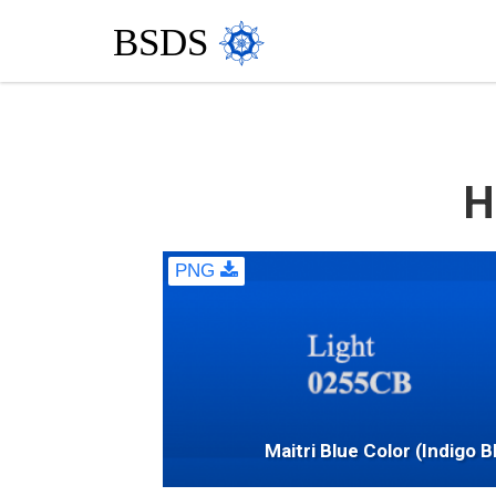
BSDS
H
PNG
Maitri Blue Color (Indigo B