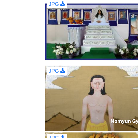
JPG
JPG
Nomyun Gy
JPG