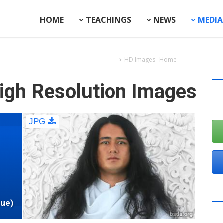
HOME
TEACHINGS
NEWS
MEDIA
HD Images
Home
igh Resolution Images
JPG
lue)