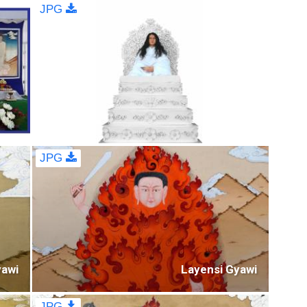
JPG
JPG
awi
Layensi Gyawi
JPG