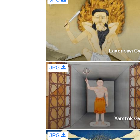
Layensiwi G
JPG
Yamtok Gy
JPG