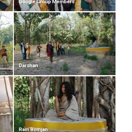
Google Group Members
Darshan
Ram Bomjan