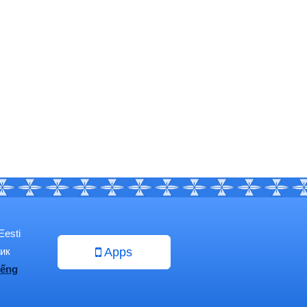
Eesti
ик
Apps
iếng