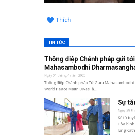
Thích
TIN TỨC
Thông điệp Chánh pháp gửi tới
Mahasambodhi Dharmasangha 
Ngày 01 tháng 4 năm 2023
Thông điệp Chánh pháp Từ Guru Mahasambodhi Dhar
World Peace Maitri Divas lâ...
Sự tă
Ngày 28 t
Kể từ tu
Hòa bình 
lũng Kat