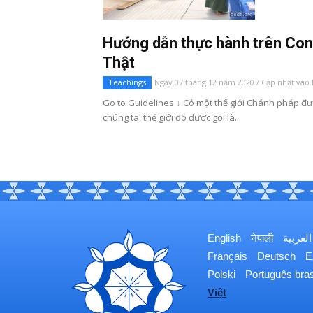
Hướng dẫn thực hành trên Con
Thật
Teachings
Ngày 07 tháng 12 năm 2020 / Cập nhật vào
Go to Guidelines ↓ Có một thế giới Chánh pháp đượ
chúng ta, thế giới đó được gọi là...
English
नेपाली
العربية
Français
Deutsch
Ε
Polski
Português bras
Việt