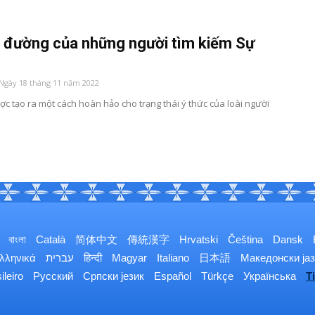
 đường của những người tìm kiếm Sự
 Ngày 18 tháng 11 năm 2022
c tạo ra một cách hoàn hảo cho trạng thái ý thức của loài người
বাংলা
Català
简体中文
傳統漢字
Hrvatski
Čeština
Dansk
λληνικά
עברית
हिन्दी
Magyar
Italiano
日本語
Македонски јаз
ileiro
Русский
Српски језик
Español
Türkçe
Українська
T