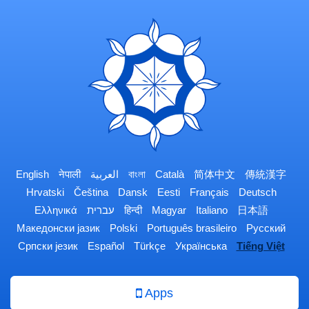
English
नेपाली
العربية
বাংলা
Català
简体中文
傳統漢字
Hrvatski
Čeština
Dansk
Eesti
Français
Deutsch
Ελληνικά
עברית
हिन्दी
Magyar
Italiano
日本語
Македонски јазик
Polski
Português brasileiro
Русский
Српски језик
Español
Türkçe
Українська
Tiếng Việt
Apps