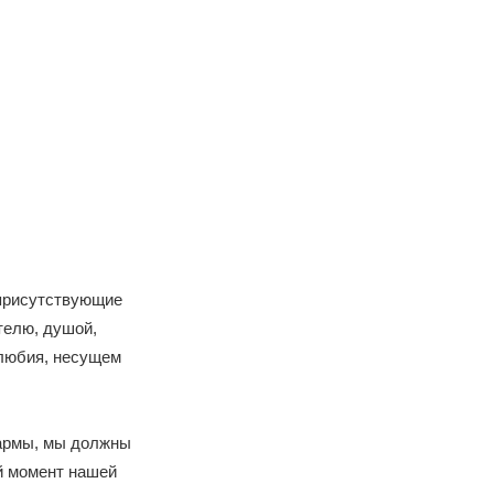
 присутствующие
телю, душой,
елюбия, несущем
армы, мы должны
й момент нашей