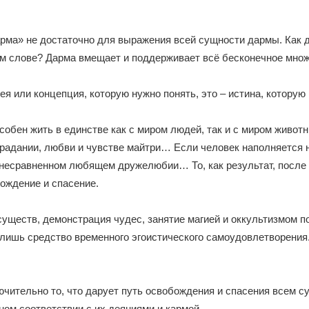
рма» не достаточно для выражения всей сущности дармы. Как 
м слове? Дарма вмещает и поддерживает всё бесконечное множ
ея или концепция, которую нужно понять, это – истина, которую
собен жить в единстве как с миром людей, так и с миром животн
радании, любви и чувстве майтри… Если человек наполняется 
 несравненном любящем дружелюбии… То, как результат, после 
ождение и спасение.
уществ, демонстрация чудес, занятие магией и оккультизмом п
 лишь средство временного эгоистического самоудовлетворения.
ючительно то, что дарует путь освобождения и спасения всем с
ном соответствии с их деяниями и кармой.