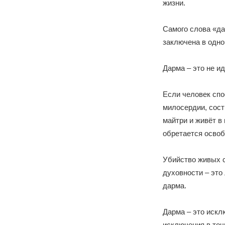
жизни.
Самого слова «да
заключена в одно
Дарма – это не ид
Если человек спо
милосердии, сост
майтри и живёт в
обретается освоб
Убийство живых с
духовности – это
дарма.
Дарма – это искл
исключения в точ