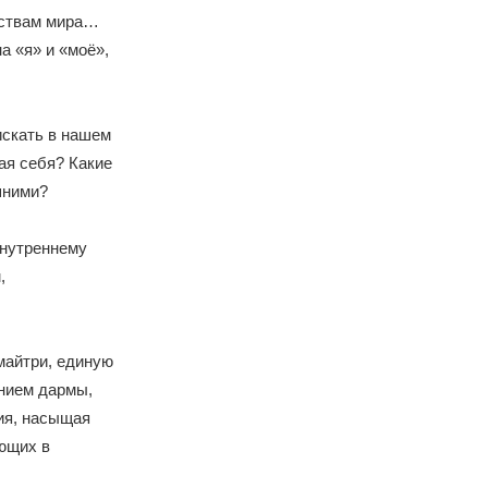
ествам мира…
а «я» и «моё»,
искать в нашем
ая себя? Какие
шними?
внутреннему
,
майтри, единую
анием дармы,
ия, насыщая
ющих в