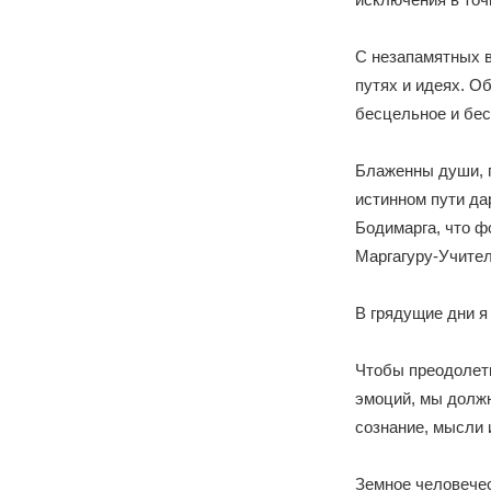
С незапамятных в
путях и идеях. О
бесцельное и бе
Блаженны души, 
истинном пути да
Бодимарга, что ф
Маргагуру-Учител
В грядущие дни я
Чтобы преодолеть
эмоций, мы долж
сознание, мысли 
Земное человечес