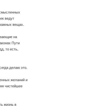
ссмысленных
век ведут
важных вещах.
ывающие на
законах Пути
д, то есть,
сегда делаю это.
ленных желаний и
няя чистейшее
ь жизнь в