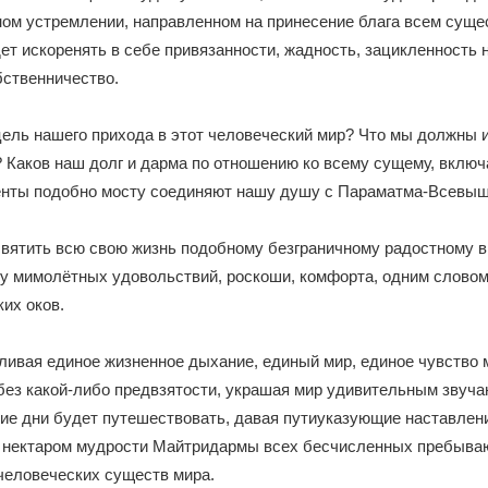
ном устремлении, направленном на принесение блага всем сущ
ет искоренять в себе привязанности, жадность, зацикленность н
бственничество.
цель нашего прихода в этот человеческий мир? Что мы должны 
 Каков наш долг и дарма по отношению ко всему сущему, включ
нты подобно мосту соединяют нашу душу с Параматма-Всевы
вятить всю свою жизнь подобному безграничному радостному 
ску мимолётных удовольствий, роскоши, комфорта, одним словом
их оков.
ливая единое жизненное дыхание, единый мир, единое чувство 
без какой-либо предвзятости, украшая мир удивительным звуч
ие дни будет путешествовать, давая путиуказующие наставлен
нектаром мудрости Майтридармы всех бесчисленных пребыва
человеческих существ мира.