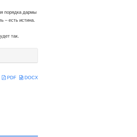
ия порядка дармы
ь – есть истина.
дет так.
PDF
DOCX