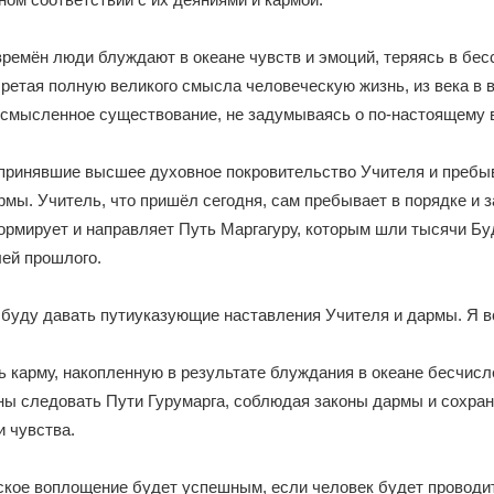
ремён люди блуждают в океане чувств и эмоций, теряясь в бе
бретая полную великого смысла человеческую жизнь, из века в 
ссмысленное существование, не задумываясь о по-настоящему 
принявшие высшее духовное покровительство Учителя и преб
рмы. Учитель, что пришёл сегодня, сам пребывает в порядке и 
ормирует и направляет Путь Маргагуру, которым шли тысячи Буд
ей прошлого.
 буду давать путиуказующие наставления Учителя и дармы. Я в
 карму, накопленную в результате блуждания в океане бесчис
ны следовать Пути Гурумарга, соблюдая законы дармы и сохра
и чувства.
кое воплощение будет успешным, если человек будет проводит