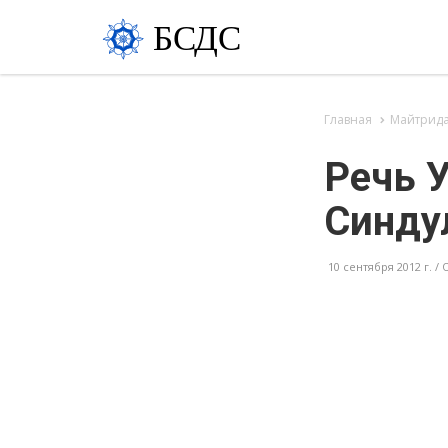
БСДС
Главная
Майтрид
Речь 
Синдул
10 сентября 2012 г. /