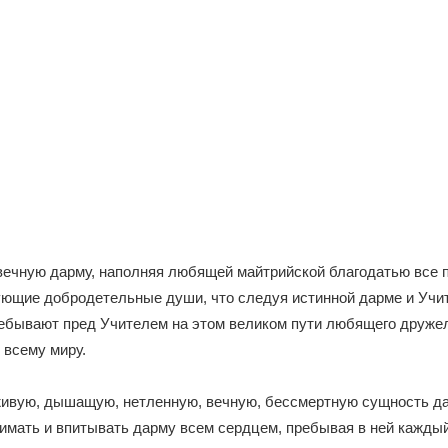
вечную дарму, наполняя любящей майтрийской благодатью все
ующие добродетельные души, что следуя истинной дарме и Учи
ребывают пред Учителем на этом великом пути любящего друж
 всему миру.
живую, дышащую, нетленную, вечную, бессмертную сущность д
имать и впитывать дарму всем сердцем, пребывая в ней кажды