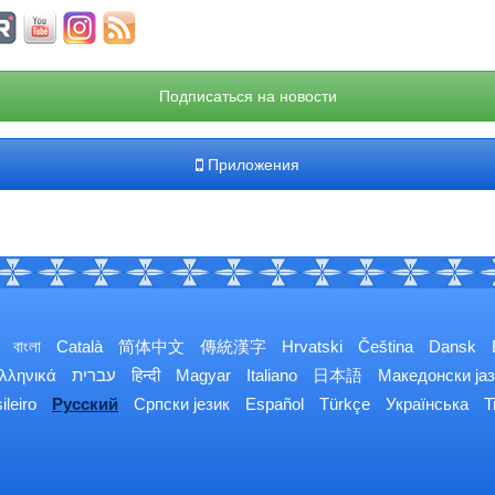
Подписаться на новости
Приложения
বাংলা
Català
简体中文
傳統漢字
Hrvatski
Čeština
Dansk
λληνικά
עברית
हिन्दी
Magyar
Italiano
日本語
Македонски јаз
ileiro
Русский
Српски језик
Español
Türkçe
Українська
T