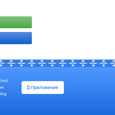
Eesti
ик
Приложения
iếng