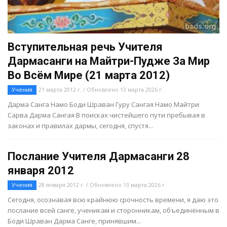
Вступительная речь Учителя
Дармасанги на Майтри-Пудже За Мир
Во Всём Мире (21 марта 2012)
Учения
21 марта 2012 г. / Обновлено 13 марта 2026 г.
Дарма Санга Намо Боди Шраван Гуру Сангая Намо Майтри
Сарва Дарма Сангая В поисках чистейшего пути пребывая в
законах и правилах дармы, сегодня, спустя...
Послание Учителя Дармасанги 28
января 2012
Учения
28 января 2012 г. / Обновлено 13 марта 2026 г.
Сегодня, осознавая всю крайнюю срочность времени, я даю это
послание всей санге, ученикам и сторонникам, объединённым в
Боди Шраван Дарма Санге, принявшим...