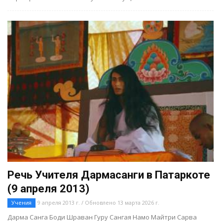
Речь Учителя Дармасанги в Патаркоте
(9 апреля 2013)
Учения
9 апреля 2013 г. / Обновлено 13 марта 2026 г.
Дарма Санга Боди Шраван Гуру Сангая Намо Майтри Сарва