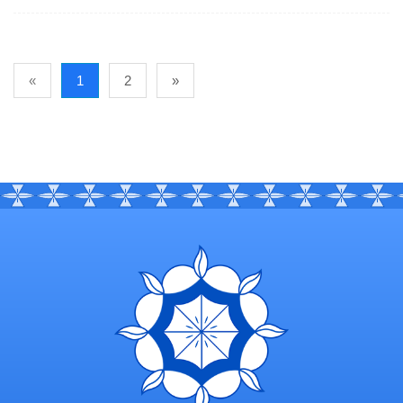
«
1
2
»