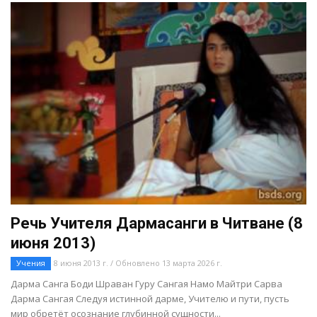
Речь Учителя Дармасанги в Читване (8
июня 2013)
Учения
8 июня 2013 г. / Обновлено 13 марта 2026 г.
Дарма Санга Боди Шраван Гуру Сангая Намо Майтри Сарва
Дарма Сангая Следуя истинной дарме, Учителю и пути, пусть
мир обретёт осознание глубинной сущности...