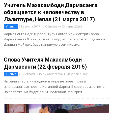
Учитель Махасамбоди Дармасанга
обращается к человечеству в
Лалитпуре, Непал (21 марта 2017)
Учения
31 августа 2017 г. / Обновлено 13 марта 2026 г.
Дарма Санга Боди Шраван Гуру Сангая Май Майтри Сарва
Дарма Сангая Я пришёл в этот мир, чтобы открыть Бодимáрга
Даршáн Майтридáрму напрямую всем живым...
Слова Учителя Махасамбоди
Дармасанги (22 февраля 2015)
Учения
22 февраля 2015 г. / Обновлено 19 декабря 2016 г.
Ни одна власть ни в одном в мире не имеет права
высказываться против Истинной Дармы. В своё время ответы
на возражения будут даны Вселенной. Майтрия...