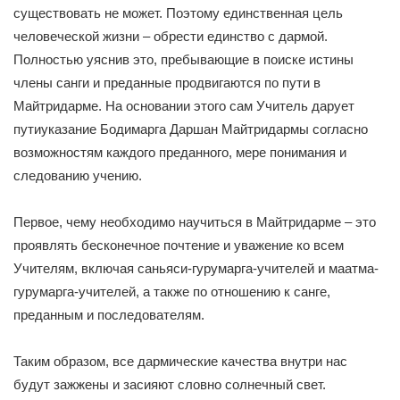
существовать не может. Поэтому единственная цель
человеческой жизни – обрести единство с дармой.
Полностью уяснив это, пребывающие в поиске истины
члены санги и преданные продвигаются по пути в
Майтридарме. На основании этого сам Учитель дарует
путиуказание Бодимарга Даршан Майтридармы согласно
возможностям каждого преданного, мере понимания и
следованию учению.
Первое, чему необходимо научиться в Майтридарме – это
проявлять бесконечное почтение и уважение ко всем
Учителям, включая саньяси-гурумарга-учителей и маатма-
гурумарга-учителей, а также по отношению к санге,
преданным и последователям.
Таким образом, все дармические качества внутри нас
будут зажжены и засияют словно солнечный свет.