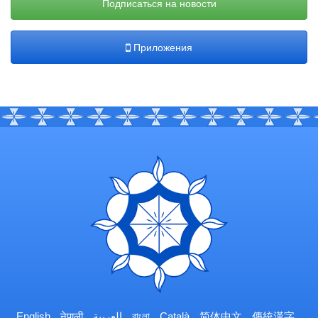
Подписаться на новости
Приложения
English
नेपाली
العربية
বাংলা
Català
简体中文
傳統漢字