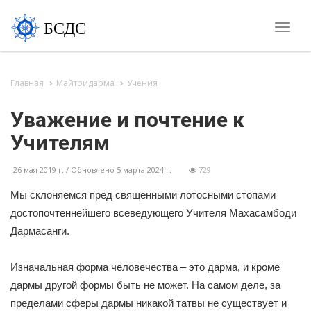
БСДС
Toggle
naviga
Главная
Майтридарма
Учения
Уважение и почтение к
Учителям
26 мая 2019 г. / Обновлено 5 марта 2024 г.
729
Мы склоняемся пред священными лотосными стопами
достопочтеннейшего всеведующего Учителя Махасамбоди
Дармасанги.
Изначальная форма человечества – это дарма, и кроме
дармы другой формы быть не может. На самом деле, за
пределами сферы дармы никакой татвы не существует и