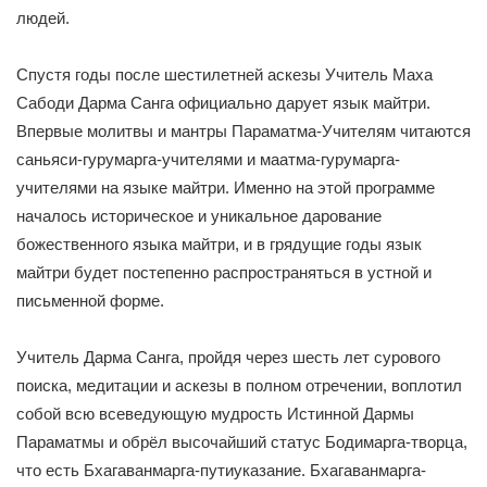
людей.
Спустя годы после шестилетней аскезы Учитель Маха
Сабоди Дарма Санга официально дарует язык майтри.
Впервые молитвы и мантры Параматма-Учителям читаются
саньяси-гурумарга-учителями и маатма-гурумарга-
учителями на языке майтри. Именно на этой программе
началось историческое и уникальное дарование
божественного языка майтри, и в грядущие годы язык
майтри будет постепенно распространяться в устной и
письменной форме.
Учитель Дарма Санга, пройдя через шесть лет сурового
поиска, медитации и аскезы в полном отречении, воплотил
собой всю всеведующую мудрость Истинной Дармы
Параматмы и обрёл высочайший статус Бодимарга-творца,
что есть Бхагаванмарга-путиуказание. Бхагаванмарга-