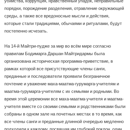
убийства, коррупция, нравственный упадок, неправильные
порядки, порождение разделения, отравление окружающей
среды, а также все вредоносные мысли и действия,
которые стали традициями, обычаями и ритуалами, будут
постепенно исчезать.
На 14-й Майтри-пудже за мир во всём мире согласно
правилам Бодимарга Даршан Майтридармы была
организована историческая программа-приветствие, в
рамках которой все присутствующие члены санги,
преданные и последователи проявили безграничное
почтение и уважение маха-маатма-гурумарга-учителям и
маатма-гурумарга-учителям с их семьями и родными. Во
время этой церемонии все маха-маатма-учителя и маатма-
учителя вместе со своими семьями и родственниками были
собраны в одном зале на почетных местах в то время, как
все члены санги и преданные длинной очередью медленно
подходили к каждому, посвящая им глубокий поклон, один