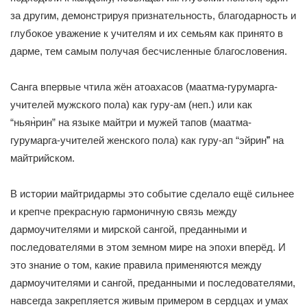
за другим, демонстрируя признательность, благодарность и
глубокое уважение к учителям и их семьям как принято в
дарме, тем самым получая бесчисленные благословения.
Санга впервые чтила жён атоахасов (маатма-гурумарга-
учителей мужского пола) как гуру-ам (неп.) или как
“ньян̀рин” на языке майтри и мужей тапов (маатма-
гурумарга-учителей женского пола) как гуру-ап “эйрин̃” на
майтрийском.
В истории майтридармы это событие сделало ещё сильнее
и крепче прекрасную гармоничную связь между
дармоучителями и мирской сангой, преданными и
последователями в этом земном мире на эпохи вперёд. И
это знание о том, какие правила применяются между
дармоучителями и сангой, преданными и последователями,
навсегда закрепляется живым примером в сердцах и умах