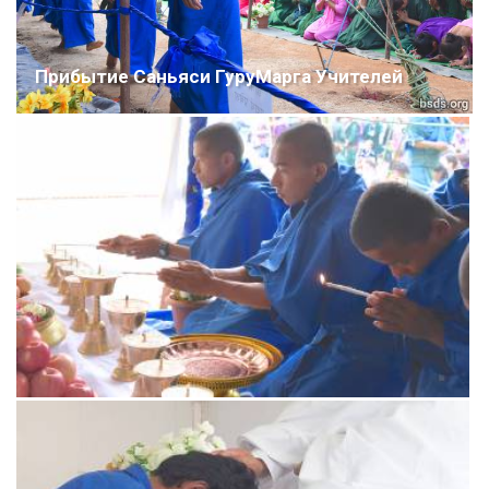
Прибытие Саньяси ГуруМарга Учителей