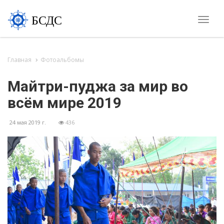
БСДС
Toggle
naviga
Главная
Фотоальбомы
Майтри-пуджа за мир во
всём мире 2019
24 мая 2019 г.
436