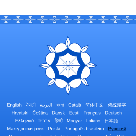
English
नेपाली
العربية
বাংলা
Català
简体中文
傳統漢字
Hrvatski
Čeština
Dansk
Eesti
Français
Deutsch
Ελληνικά
עברית
हिन्दी
Magyar
Italiano
日本語
Македонски јазик
Polski
Português brasileiro
Русский