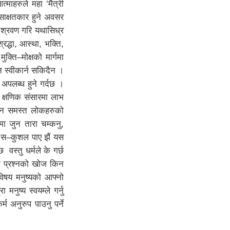
त्माहरुले महा ‘मैत्री
 साक्षतकार हुने अवसर
 श्रवण गरि यथासिध्र
रद्धा, आस्था, भक्ति,
क्ति–मोक्षको मार्गमा
भनि स्वीकार्न सकिदैन ।
ा अपलब्ध हुने गर्दछ ।
। क्षणिक संसारमा लाभ
गमन समस्त लोकहरुको
मा जुन तारा चम्कनु,
ई स–कुशल पाए झैं यस
 वस्तु धर्मले के गर्छ
्ने प्रश्नको खोज किन
 विषय मनुष्यको आफ्नो
मनुष्य स्वयम्ले गर्नु
र्म अनुरुप पाउनु पर्ने