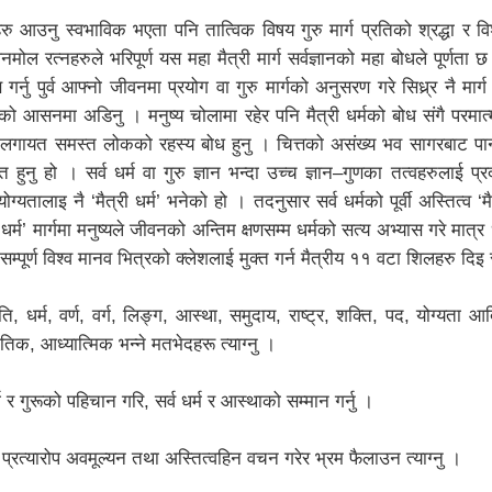
हरु आउनु स्वभाविक भएता पनि तात्विक विषय गुरु मार्ग प्रतिको श्रद्धा र व
मोल रत्नहरुले भरिपूर्ण यस महा मैत्री मार्ग सर्वज्ञानको महा बोधले पूर्णता 
ण गर्नु पुर्व आफ्नो जीवनमा प्रयोग वा गुरु मार्गको अनुसरण गरे सिध्र्र नै मार्
को आसनमा अडिनु । मनुष्य चोलामा रहेर पनि मैत्री धर्मको बोध संगै परमात्
 लगायत समस्त लोकको रहस्य बोध हुनु । चित्तको असंख्य भव सागरबाट पान
हुनु हो । सर्व धर्म वा गुरु ज्ञान भन्दा उच्च ज्ञान–गुणका तत्वहरुलाई प्रद
्यतालाइ नै ‘मैत्री धर्म’ भनेको हो । तदनुसार सर्व धर्मको पूर्वी अस्तित्व ‘मैत
 धर्म’ मार्गमा मनुष्यले जीवनको अन्तिम क्षणसम्म धर्मको सत्य अभ्यास गरे मात्
सम्पूर्ण विश्व मानव भित्रको क्लेशलाई मुक्त गर्न मैत्रीय ११ वटा शिलहरु दिइ
 धर्म, वर्ण, वर्ग, लिङ्ग, आस्था, समुदाय, राष्ट्र, शक्ति, पद, योग्यता 
ौतिक, आध्यात्मिक भन्ने मतभेदहरू त्याग्नु ।
 र गुरूको पहिचान गरि, सर्व धर्म र आस्थाको सम्मान गर्नु ।
रत्यारोप अवमूल्यन तथा अस्तित्वहिन वचन गरेर भ्रम फैलाउन त्याग्नु ।