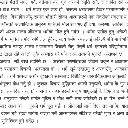
रुलाई मैत्री मंगल गर्दै, वर्तमान यस गुरु क्षणको स्मृति संगै, सन्तापित सर्व आ
वको बोध गरुन् । धर्म मात्र एक तत्व हो, जसको धरातलमा टेकेर परमात्मासँग
रहित, दिशाहीन वाँयू समान भौतारी रहेका आत्माहरुले महा मैत्रीको मंगलनाथ
 प्याँसको अत्यान्तिक अनुरुप पानिको मोल रुप भए झैं दया, करुणा, अहिंसा, श्
तिको अटल मानव जीवनमा धर्मको मोल हुने गर्दछ । धर्ममा प्रवेश हुनु भनेको मु
्ग मा मुक्ति र मोक्ष रुपि तत्व हुँदैन, सत्य धर्ममा त्यसलाई कहिल्यै पनि मार्ग 
्कृतिमा नभएर आत्मा र परमात्मा विचको सेतु ‘मैत्री धर्म’ ज्ञानको परिपूर्णताम
ानबाट टाढा रहि जस्तो सुकै अभ्यास गरे पनि सत्य तत्वको प्राप्ती असम्भव छ 
अन्ततः सवै व्यर्थ ठहरिने छ । असंख्य प्राणीहरुको जीवन चक्र र आवा
ा र परमात्मा विचको अखण्डता हो । धर्म सूर्य उदाउँनु र अस्ताउँनु, आकाश
नु हो । धर्म अनन्त अधोर दुःखको स्वप्नबाट विउँझिएर वास्तविकतामा आफुला
ंगूरता बोध गर्नु हो । कुशल–विचार, वुद्धिमत्ता भएको मनुष्यले, धर्ममा के गुण छ
भन्दा, संसारिक वस्तुको वासना र वन्धनहरुले मनुष्य आफूलाई के दिएको छ भन
ले अनुसरण गरेको मार्गले मुक्ति र मोक्ष रुपी तत्व समेटेको छ वा छैन भन्ने
्तर खोज हो । गुरुले धर्म पूरा गर्छ । लोकलाई मार्ग दिएर तर मार्गमा यात्रा 
 दर्शन भई रहदा मार्गमा यात्रा गर्ने आत्माहरुले संञ्चित गरेको पुण्य र अन्य क
्य सुनिश्चित हुने गर्दछ ।