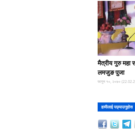
मैत्रीय गुरु महा 
लमजुङ पुजा
फागुन १०, २०७० (22.02.
हामीलाई पछ्याउनुहोस