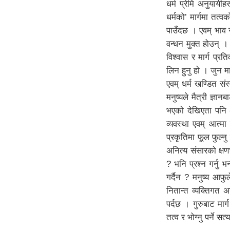
धर्म प्रेमि अनुयायीह
धर्मको’ मार्गमा तत्
पाउँदछ । एवम् भाव 
वन्धन मुक्त होउन् ।
विश्वास र मार्ग प्र
लिन हुनु हो । जुन मार
एवम् धर्म खण्डित संस
मनुष्यले मैत्री ज्ञ
भएको देखिएता पनि 
व्यवस्था एवम् आत्म
प्रकृतिमा फूल फुल्
अनित्य संसारको क्षणभ
? भनि प्रश्न गर्नु 
गर्दैन ? मनुष्य आफु
नितान्त व्यक्तिगत अन
पर्दछ । गुरुबाट मार्ग
तत्व र भोग्नु पर्ने सत