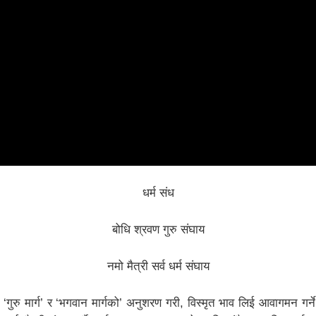
धर्म संध
बोधि श्रवण गुरु संघाय
नमो मैत्री सर्व धर्म संघाय
रु’, ‘गुरु मार्ग’ र ‘भगवान मार्गको’ अनुशरण गरी, विस्मृत भाव लिई आवागमन गर्