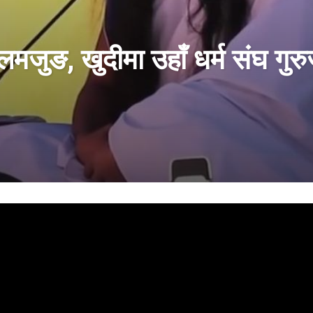
जुङ, खुदीमा उहाँ धर्म संघ गुरुज