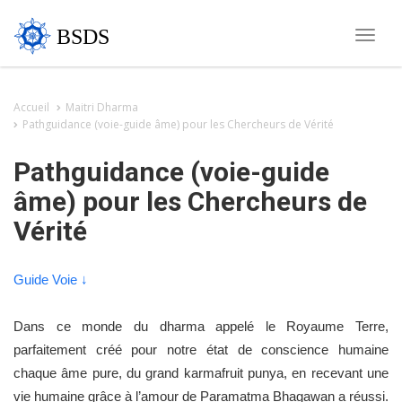
BSDS
Toggle
naviga
Accueil
Maitri Dharma
Pathguidance (voie-guide âme) pour les Chercheurs de Vérité
Pathguidance (voie-guide
âme) pour les Chercheurs de
Vérité
Guide Voie ↓
Dans ce monde du dharma appelé le Royaume Terre,
parfaitement créé pour notre état de conscience humaine
chaque âme pure, du grand karmafruit punya, en recevant une
vie humaine grâce à l’amour de Paramatma Bhagawan a réussi.