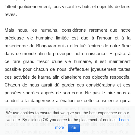
luttent quotidiennement, tous visant les buts et objectifs de leurs
rêves.
Mais nous, les humains, considérons rarement que notre
précieuse vie humaine limitée est due à l’amour et à la
miséricorde de Bhagavan qui a effectué l’entrée de notre âme
dans ce monde afin de provoquer notre naissance. Et grâce à
ce rare grand trésor d'une vie humaine, il est maintenant
possible pour chacun de nous d’effectuer joyeusement toutes
ces activités de karma afin d’atteindre nos objectifs respectifs.
Chacun de nous aurait dû garder ces considérations et ces
pensées sacrées auprès de son cœur. Ne pas le faire nous a
conduit à la dangereuse aliénation de cette conscience qui a
progressivement éloigné nos âmes humaines de Paramatma.
We use cookies to ensure that we give you the best experience on our
Revenons en arrière et remontons à nos tous débuts jusqu'à la
website. By clicking OK you agree to the placement of cookies.
Learn
source de la vie elle-même. La vie aurait-elle été possible du
more
OK
tout s'il n'y avait pas de monde créé, pas de soleil, pas d'eau,