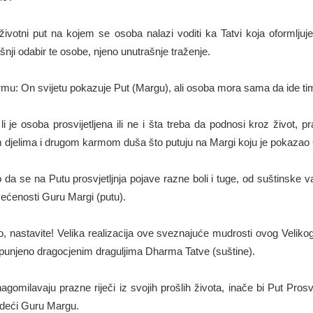
e životni put na kojem se osoba nalazi voditi ka Tatvi koja oformljuj
nji odabir te osobe, njeno unutrašnje traženje.
armu: On svijetu pokazuje Put (Margu), ali osoba mora sama da ide t
i je osoba prosvijetljena ili ne i šta treba da podnosi kroz život, 
 djelima i drugom karmom duša što putuju na Margi koju je pokazao
o da se na Putu prosvjetljnja pojave razne boli i tuge, od suštinske 
osvećenosti Guru Margi (putu).
, nastavite! Velika realizacija ove sveznajuće mudrosti ovog Veliko
spunjeno dragocjenim draguljima Dharma Tatve (suštine).
agomilavaju prazne riječi iz svojih prošlih života, inače bi Put Pros
edeći Guru Margu.