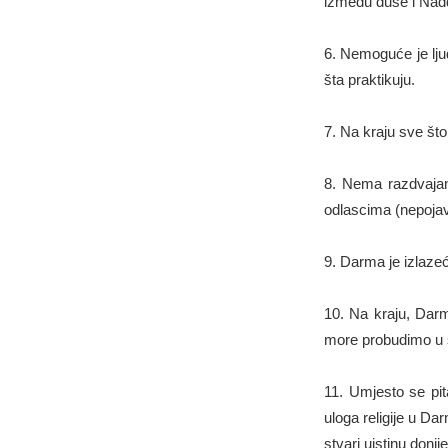
između duše i Nad
6. Nemoguće je ljud
šta praktikuju.
7. Na kraju sve št
8. Nema razdvajan
odlascima (nepojav
9. Darma je izlazeć
10. Na kraju, Darm
more probudimo u s
11. Umjesto se pit
uloga religije u Da
stvari uistinu donij