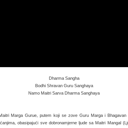
Dharma Sangha
Bodhi Shravan Guru Sanghaya
Namo Maitri Sarva Dharma Sanghaya
 Maitri Marga Gurue, putem koji se zove Guru Marga i Bhagavan
ćanjima, obasipajući sve dobronamjerne ljude sa Maitri Mangal (Lju