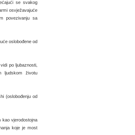
sjećajući se svakog
rmi osvježavajuće
om povezivanju sa
oguće oslobođene od
di po ljubaznosti,
om ljudskom životu
hi (oslobođenju od
n kao vjerodostojna
znanja koje je most