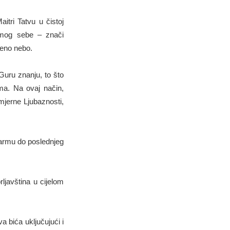
itri Tatvu u čistoj
samog sebe – znači
reno nebo.
 Guru znanju, to što
ma. Na ovaj način,
mjerne Ljubaznosti,
Darmu do poslednjeg
ljavština u cijelom
a bića uključujući i