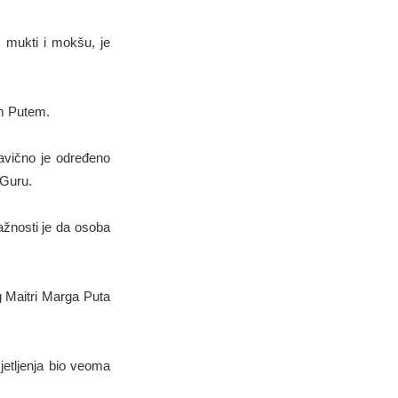
e mukti i mokšu, je
im Putem.
pravično je određeno
 Guru.
važnosti je da osoba
g Maitri Marga Puta
vjetljenja bio veoma