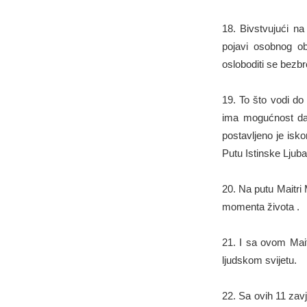
18. Bivstvujući na
pojavi osobnog ob
osloboditi se bezbr
19. To što vodi do 
ima mogućnost da 
postavljeno je isk
Putu Istinske Ljuba
20. Na putu Maitri
momenta života .
21. I sa ovom Mait
ljudskom svijetu.
22. Sa ovih 11 zavj