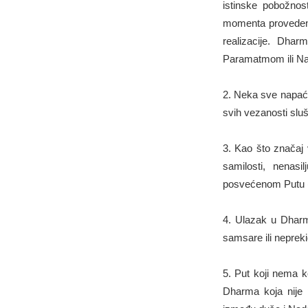
istinske pobožnost
momenta proveden
realizacije. Dha
Paramatmom ili Na
2. Neka sve napaće
svih vezanosti sluš
3. Kao što značaj
samilosti, nenasi
posvećenom Putu (
4. Ulazak u Dharm
samsare ili nepreki
5. Put koji nema k
Dharma koja nije p