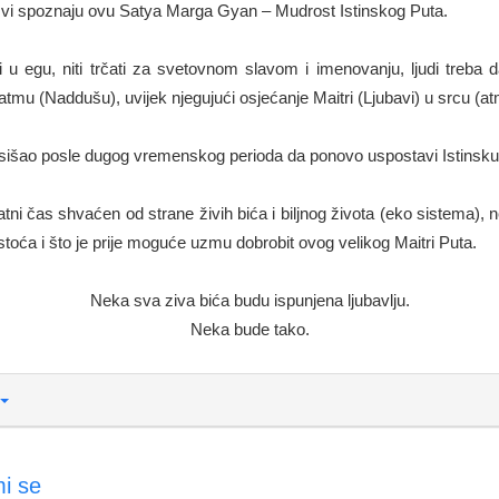
vi spoznaju ovu Satya Marga Gyan – Mudrost Istinskog Puta.
ti u egu, niti trčati za svetovnom slavom i imenovanju, ljudi treba 
mu (Naddušu), uvijek njegujući osjećanje Maitri (Ljubavi) u srcu (at
sišao posle dugog vremenskog perioda da ponovo uspostavi Istinsku
atni čas shvaćen od strane živih bića i biljnog života (eko sistema), ne
toća i što je prije moguće uzmu dobrobit ovog velikog Maitri Puta.
Neka sva ziva bića budu ispunjena ljubavlju.
Neka bude tako.
i se