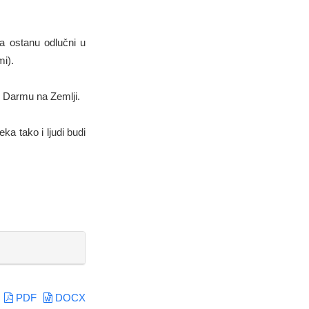
da ostanu odlučni u
mi).
 Darmu na Zemlji.
ka tako i ljudi budi
PDF
DOCX