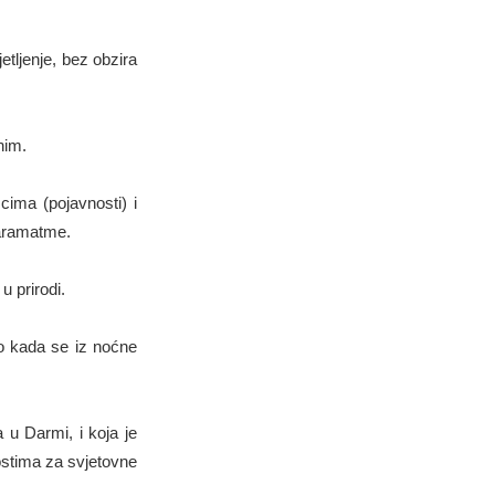
etljenje, bez obzira
nim.
ima (pojavnosti) i
Paramatme.
u prirodi.
ao kada se iz noćne
 u Darmi, i koja je
nostima za svjetovne