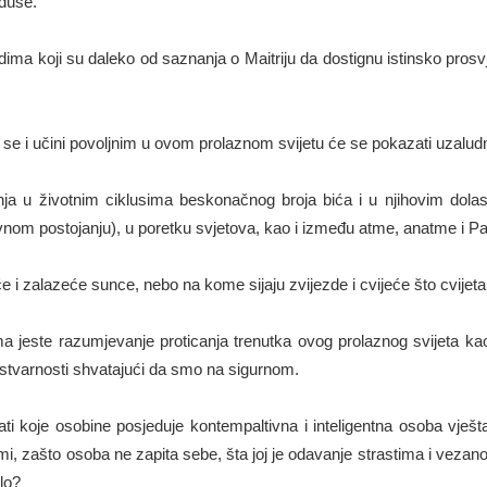
duše.
ima koji su daleko od saznanja o Maitriju da dostignu istinsko prosvj
o se i učini povoljnim u ovom prolaznom svijetu će se pokazati uzalud
ja u životnim ciklusima beskonačnog broja bića i u njihovim dolasc
nom postojanju), u poretku svjetova, kao i između atme, anatme i 
e i zalazeće sunce, nebo na kome sijaju zvijezde i cvijeće što cvijeta 
a jeste razumjevanje proticanja trenutka ovog prolaznog svijeta k
tvarnosti shvatajući da smo na sigurnom.
ati koje osobine posjeduje kontempaltivna i inteligentna osoba vješta
rmi, zašto osoba ne zapita sebe, šta joj je odavanje strastima i veza
elo?