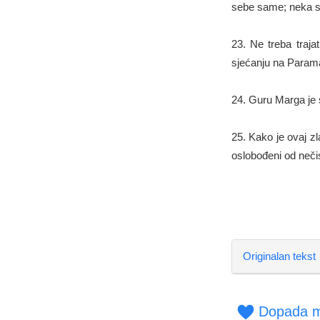
sebe same; neka s
23. Ne treba traja
sjećanju na Paramat
24. Guru Marga je 
25. Kako je ovaj zl
oslobođeni od nečis
Originalan tekst
Dopada m