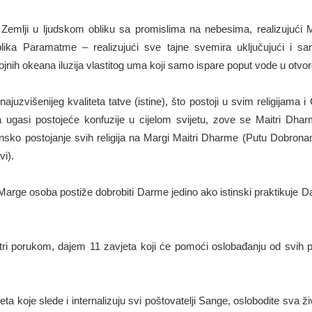
 Zemlji u ljudskom obliku sa promislima na nebesima, realizujući Ma
lika Paramatme – realizujući sve tajne svemira uključujući i 
ojnih okeana iluzija vlastitog uma koji samo ispare poput vode u otvo
najuzvišenijeg kvaliteta tatve (istine), što postoji u svim religijama i
ugasi postojeće konfuzije u cijelom svijetu, zove se Maitri Dhar
onsko postojanje svih religija na Margi Maitri Dharme (Putu Dobrona
vi).
 Marge osoba postiže dobrobiti Darme jedino ako istinski praktikuje 
ri porukom, dajem 11 zavjeta koji će pomoći oslobađanju od svih pr
eta koje slede i internalizuju svi poštovatelji Sange, oslobodite sva živ