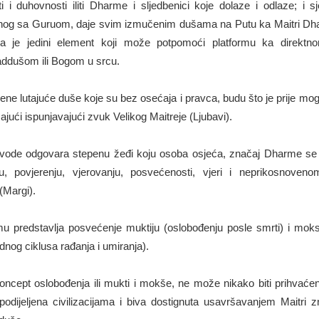
i i duhovnosti iliti Dharme i sljedbenici koje dolaze i odlaze; i 
og sa Guruom, daje svim izmučenim dušama na Putu ka Maitri Dha
rma je jedini element koji može potpomoći platformu ka direktn
ddušom ili Bogom u srcu.
ne lutajuće duše koje su bez osećaja i pravca, budu što je prije m
ajući ispunjavajući zvuk Velikog Maitreje (Ljubavi).
 vode odgovara stepenu žeđi koju osoba osjeća, značaj Dharme se vi
lju, povjerenju, vjerovanju, posvećenosti, vjeri i neprikosnoven
Margi).
u predstavlja posvećenje muktiju (oslobođenju posle smrti) i moks
dnog ciklusa rađanja i umiranja).
oncept oslobođenja ili mukti i mokše, ne može nikako biti prihvaće
odijeljena civilizacijama i biva dostignuta usavršavanjem Maitri 