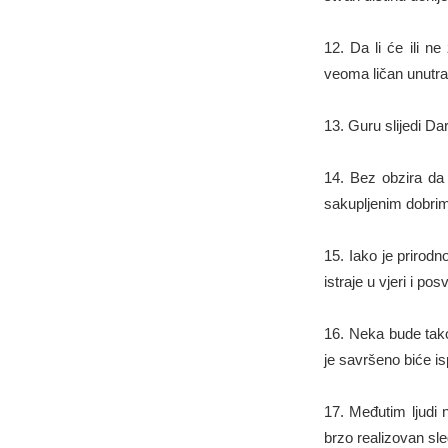
12. Da li će ili n
veoma ličan unutraš
13. Guru slijedi D
14. Bez obzira da l
sakupljenim dobrim
15. Iako je prirodn
istraje u vjeri i p
16. Neka bude tako
je savršeno biće i
17. Međutim ljudi n
brzo realizovan sl